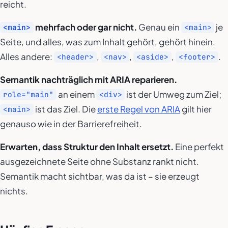
reicht.
mehrfach oder gar nicht.
Genau ein
je
<main>
<main>
Seite, und alles, was zum Inhalt gehört, gehört hinein.
Alles andere:
,
,
,
.
<header>
<nav>
<aside>
<footer>
Semantik nachträglich mit ARIA reparieren.
an einem
ist der Umweg zum Ziel;
role="main"
<div>
ist das Ziel. Die
erste Regel von ARIA
gilt hier
<main>
genauso wie in der Barrierefreiheit.
Erwarten, dass Struktur den Inhalt ersetzt.
Eine perfekt
ausgezeichnete Seite ohne Substanz rankt nicht.
Semantik macht sichtbar, was da ist – sie erzeugt
nichts.