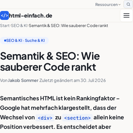
Ressourcen
S
html-einfach.de
</>
Start
SEO & KI
Semantik & SEO: Wie sauberer Code rankt
SEO & KI · Suche & KI
Semantik & SEO: Wie
sauberer Code rankt
Von
Jakob Sommer
·
Zuletzt geändert am
30. Juli 2026
Semantisches HTML ist kein Rankingfaktor –
Google hat mehrfach klargestellt, dass der
Wechsel von
zu
allein keine
<div>
<section>
Position verbessert. Es entscheidet aber