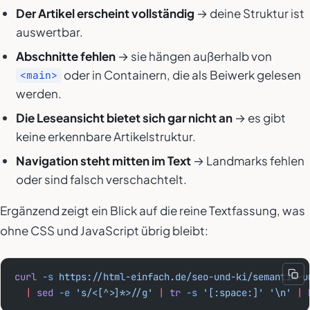
Der Artikel erscheint vollständig
→ deine Struktur ist
auswertbar.
Abschnitte fehlen
→ sie hängen außerhalb von
oder in Containern, die als Beiwerk gelesen
<main>
werden.
Die Leseansicht bietet sich gar nicht an
→ es gibt
keine erkennbare Artikelstruktur.
Navigation steht mitten im Text
→ Landmarks fehlen
oder sind falsch verschachtelt.
Ergänzend zeigt ein Blick auf die reine Textfassung, was
ohne CSS und JavaScript übrig bleibt:
curl
 -s
 https://html-einfach.de/seo-und-ki/semantik-u
  |
 sed
 -e
 's/<[^>]*>//g'
 |
 tr
 -s
 '[:space:]'
 '\n'
 |
 