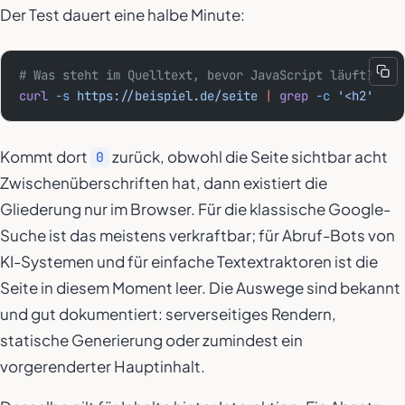
Der Test dauert eine halbe Minute:
# Was steht im Quelltext, bevor JavaScript läuft?
curl
 -s
 https://beispiel.de/seite
 |
 grep
 -c
 '<h2'
Kommt dort
zurück, obwohl die Seite sichtbar acht
0
Zwischenüberschriften hat, dann existiert die
Gliederung nur im Browser. Für die klassische Google-
Suche ist das meistens verkraftbar; für Abruf-Bots von
KI-Systemen und für einfache Textextraktoren ist die
Seite in diesem Moment leer. Die Auswege sind bekannt
und gut dokumentiert: serverseitiges Rendern,
statische Generierung oder zumindest ein
vorgerenderter Hauptinhalt.