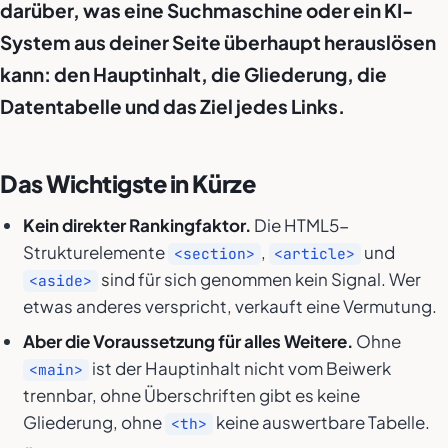
darüber, was eine Suchmaschine oder ein KI-
System aus deiner Seite überhaupt herauslösen
kann: den Hauptinhalt, die Gliederung, die
Datentabelle und das Ziel jedes Links.
Das Wichtigste in Kürze
Kein direkter Rankingfaktor.
Die HTML5-
Strukturelemente
,
und
<section>
<article>
sind für sich genommen kein Signal. Wer
<aside>
etwas anderes verspricht, verkauft eine Vermutung.
Aber die Voraussetzung für alles Weitere.
Ohne
ist der Hauptinhalt nicht vom Beiwerk
<main>
trennbar, ohne Überschriften gibt es keine
Gliederung, ohne
keine auswertbare Tabelle.
<th>