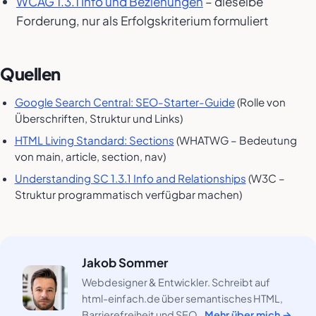
WCAG 1.3.1 Info und Beziehungen
– dieselbe
Forderung, nur als Erfolgskriterium formuliert
Quellen
Google Search Central: SEO-Starter-Guide
(Rolle von
Überschriften, Struktur und Links)
HTML Living Standard: Sections
(WHATWG – Bedeutung
von main, article, section, nav)
Understanding SC 1.3.1 Info and Relationships
(W3C –
Struktur programmatisch verfügbar machen)
Jakob Sommer
Webdesigner & Entwickler. Schreibt auf
html-einfach.de über semantisches HTML,
Barrierefreiheit und SEO.
Mehr über mich →