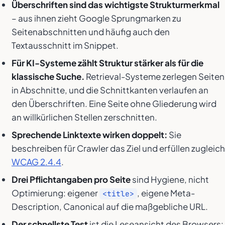
Überschriften sind das wichtigste Strukturmerkmal
– aus ihnen zieht Google Sprungmarken zu
Seitenabschnitten und häufig auch den
Textausschnitt im Snippet.
Für KI-Systeme zählt Struktur stärker als für die
klassische Suche.
Retrieval-Systeme zerlegen Seiten
in Abschnitte, und die Schnittkanten verlaufen an
den Überschriften. Eine Seite ohne Gliederung wird
an willkürlichen Stellen zerschnitten.
Sprechende Linktexte wirken doppelt:
Sie
beschreiben für Crawler das Ziel und erfüllen zugleich
WCAG 2.4.4
.
Drei Pflichtangaben pro Seite
sind Hygiene, nicht
Optimierung: eigener
, eigene Meta-
<title>
Description, Canonical auf die maßgebliche URL.
Der schnellste Test
ist die Leseansicht des Browsers: