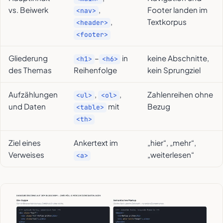
vs. Beiwerk
,
Footer landen im
<nav>
,
Textkorpus
<header>
<footer>
Gliederung
–
in
keine Abschnitte,
<h1>
<h6>
des Themas
Reihenfolge
kein Sprungziel
Aufzählungen
,
,
Zahlenreihen ohne
<ul>
<ol>
und Daten
mit
Bezug
<table>
<th>
Ziel eines
Ankertext im
„hier“, „mehr“,
Verweises
„weiterlesen“
<a>