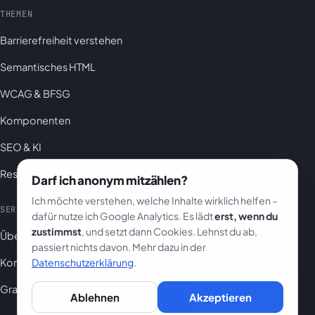
THEMEN
Barrierefreiheit verstehen
Semantisches HTML
WCAG & BFSG
Komponenten
SEO & KI
Ressourcen
Darf ich anonym mitzählen?
Ich möchte verstehen, welche Inhalte wirklich helfen –
SERVICE
RECHTLICHES
dafür nutze ich Google Analytics. Es lädt
erst, wenn du
zustimmst
, und setzt dann Cookies. Lehnst du ab,
Über mich
Impressum
passiert nichts davon. Mehr dazu in der
Datenschutzerklärung
.
Kontakt
Datenschutz
Gratis E-Book
Barrierefreiheitserklärung
Gratis E-Book
PDF
Ablehnen
Akzeptieren
Das Praxishandbuch
→