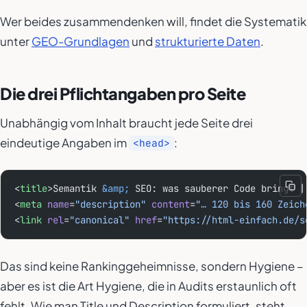
Wer beides zusammendenken will, findet die Systematik
unter
GEO-Grundlagen
und
strukturierte Daten
.
Die drei Pflichtangaben pro Seite
Unabhängig vom Inhalt braucht jede Seite drei
eindeutige Angaben im
:
<head>
<
title
>Semantik 
&amp;
 SEO: was sauberer Code bringt |
<
meta
 name
=
"description"
 content
=
"… 120 bis 160 Zeich
<
link
 rel
=
"canonical"
 href
=
"https://html-einfach.de/s
Das sind keine Rankinggeheimnisse, sondern Hygiene –
aber es ist die Art Hygiene, die in Audits erstaunlich oft
fehlt. Wie man Title und Description formuliert, steht