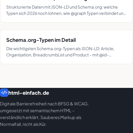
Strukturierte Daten mit JSON-LD und Schema.org: welche
Typen sich 2026 noch lohnen, wie @graph Typen verbindet und
womit du das Markup prüfst.
Schema.org-Typen im Detail
Die wichtigsten Schema.org-Typen als JSON-LD: Article,
Organization, BreadcrumbList und Product – mit @id-
Verschachtelung und Stand nach dem FAQ-Aus.
html-einfach.de
</>
Digitale Barrierefreiheit nach BFSG & WCAG,
umgesetzt mit semantischem HTML –
verständlich erklärt. Sauberes Markup als
Normalfall, nicht als Kür.