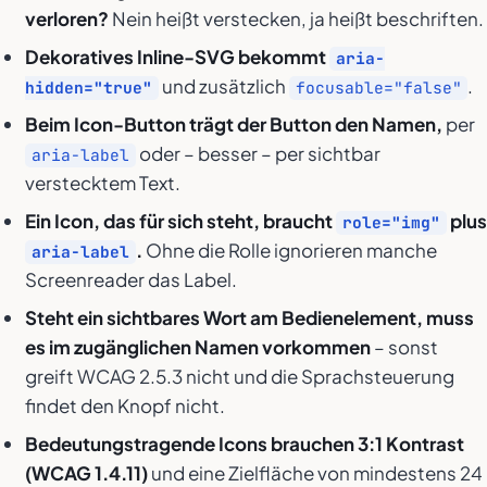
verloren?
Nein heißt verstecken, ja heißt beschriften.
Dekoratives Inline-SVG bekommt
aria-
und zusätzlich
.
hidden="true"
focusable="false"
Beim Icon-Button trägt der Button den Namen,
per
oder – besser – per sichtbar
aria-label
verstecktem Text.
Ein Icon, das für sich steht, braucht
plus
role="img"
.
Ohne die Rolle ignorieren manche
aria-label
Screenreader das Label.
Steht ein sichtbares Wort am Bedienelement, muss
es im zugänglichen Namen vorkommen
– sonst
greift WCAG 2.5.3 nicht und die Sprachsteuerung
findet den Knopf nicht.
Bedeutungstragende Icons brauchen 3:1 Kontrast
(WCAG 1.4.11)
und eine Zielfläche von mindestens 24