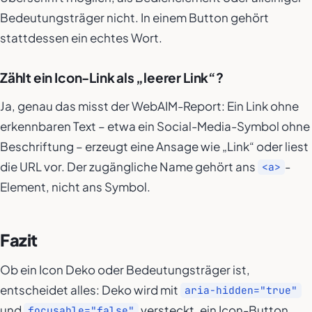
Bedeutungsträger nicht. In einem Button gehört
stattdessen ein echtes Wort.
Zählt ein Icon-Link als „leerer Link“?
Ja, genau das misst der WebAIM-Report: Ein Link ohne
erkennbaren Text – etwa ein Social-Media-Symbol ohne
Beschriftung – erzeugt eine Ansage wie „Link“ oder liest
die URL vor. Der zugängliche Name gehört ans
-
<a>
Element, nicht ans Symbol.
Fazit
Ob ein Icon Deko oder Bedeutungsträger ist,
entscheidet alles: Deko wird mit
aria-hidden="true"
und
versteckt, ein Icon-Button
focusable="false"