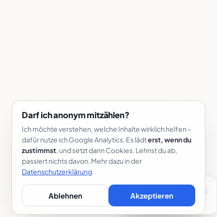
Darf ich anonym mitzählen?
Ich möchte verstehen, welche Inhalte wirklich helfen –
dafür nutze ich Google Analytics. Es lädt
erst, wenn du
zustimmst
, und setzt dann Cookies. Lehnst du ab,
passiert nichts davon. Mehr dazu in der
Datenschutzerklärung
.
Gratis E-Book
PDF
Ablehnen
Akzeptieren
Das Praxishandbuch
→