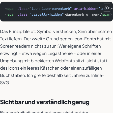
<
span
 class
=
"icon icon-warenkorb"
 aria-hidden
=
"true"
>
<
span
 class
=
"visually-hidden"
>Warenkorb öffnen</
span
>
Das Prinzip bleibt: Symbol verstecken, Sinn über echten
Text liefern. Der zweite Grund gegen Icon-Fonts hat mit
Screenreadern nichts zu tun: Wer eigene Schriften
erzwingt – etwa wegen Legasthenie – oder in einer
Umgebung mit blockierten Webfonts sitzt, sieht statt
des Icons ein leeres Kästchen oder einen zufälligen
Buchstaben. Ich greife deshalb seit Jahren zu Inline-
SVG.
Sichtbar und verständlich genug
Barrierefreiheit endet bei Icons nicht bei der