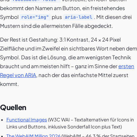
bekommt den Namen am Button, ein freistehendes
Symbol
plus
. Mit diesen drei
role="img"
aria-label
Mustern sind die allermeisten Fälle abgedeckt.
Der Rest ist Gestaltung: 3:1 Kontrast, 24 × 24 Pixel
Zielfläche und im Zweifel ein sichtbares Wort neben dem
Symbol. Das ist die Lösung, die am wenigsten Technik
braucht und am meisten hilft – ganz im Sinne der
ersten
Regel von ARIA
, nach der das einfachste Mittel zuerst
kommt.
Quellen
Functional Images
(W3C WAI – Textalternativen für Icons in
Links und Buttons, inklusive Sonderfall Icon plus Text)
The WebAIM Million 2026
(WebAIM – 46,3 % der Startseiten