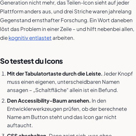
Generation nicht mehr, das Teilen-Icon sieht auf jeder
Plattform anders aus, und drei Striche waren jahrelang
Gegenstand ernsthafter Forschung. Ein Wort daneben
löst das Problem in einer Zeile – und hilft nebenbei allen,
die
kognitiv entlastet
arbeiten.
So testest du Icons
Mit der Tabulatortaste durch die Leiste.
Jeder Knopf
muss einen eigenen, unterscheidbaren Namen
ansagen – „Schaltfläche“ allein ist ein Befund.
Den Accessibility-Baum ansehen.
In den
Entwicklerwerkzeugen prüfen, ob der berechnete
Name am Button steht und das Icon gar nicht
auftaucht.
CSS abschalten.
Dann zeigt sich, was ohne