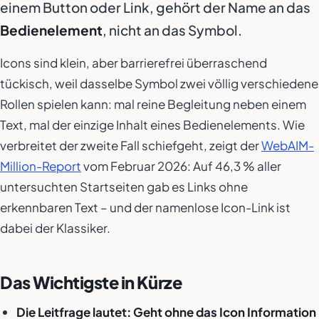
einem Button oder Link, gehört der Name an das
Bedienelement
, nicht an das Symbol.
Icons sind klein, aber barrierefrei überraschend
tückisch, weil dasselbe Symbol zwei völlig verschiedene
Rollen spielen kann: mal reine Begleitung neben einem
Text, mal der einzige Inhalt eines Bedienelements. Wie
verbreitet der zweite Fall schiefgeht, zeigt der
WebAIM-
Million-Report
vom Februar 2026: Auf 46,3 % aller
untersuchten Startseiten gab es Links ohne
erkennbaren Text – und der namenlose Icon-Link ist
dabei der Klassiker.
Das Wichtigste in Kürze
Die Leitfrage lautet: Geht ohne das Icon Information