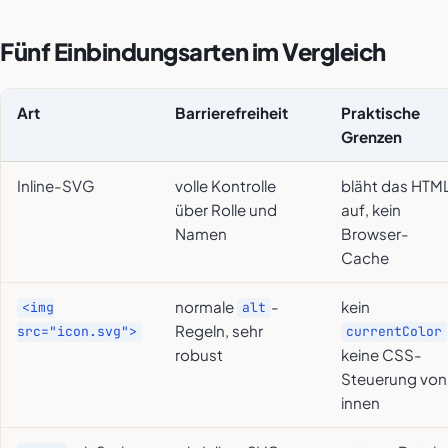
Fünf Einbindungsarten im Vergleich
Art
Barrierefreiheit
Praktische
Grenzen
Inline-SVG
volle Kontrolle
bläht das HTM
über Rolle und
auf, kein
Namen
Browser-
Cache
normale
-
kein
<img
alt
Regeln, sehr
src="icon.svg">
currentColor
robust
keine CSS-
Steuerung von
innen