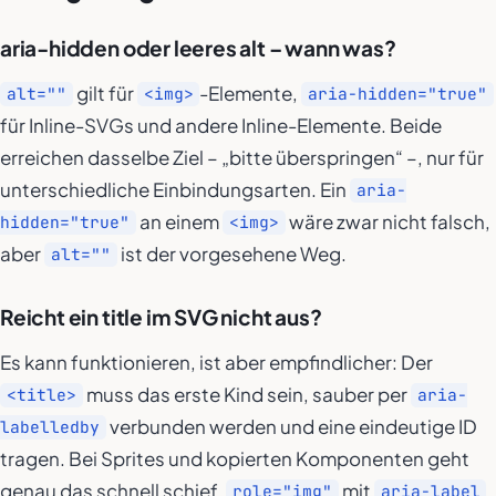
aria-hidden oder leeres alt – wann was?
gilt für
-Elemente,
alt=""
<img>
aria-hidden="true"
für Inline-SVGs und andere Inline-Elemente. Beide
erreichen dasselbe Ziel – „bitte überspringen“ –, nur für
unterschiedliche Einbindungsarten. Ein
aria-
an einem
wäre zwar nicht falsch,
hidden="true"
<img>
aber
ist der vorgesehene Weg.
alt=""
Reicht ein title im SVG nicht aus?
Es kann funktionieren, ist aber empfindlicher: Der
muss das erste Kind sein, sauber per
<title>
aria-
verbunden werden und eine eindeutige ID
labelledby
tragen. Bei Sprites und kopierten Komponenten geht
genau das schnell schief.
mit
role="img"
aria-label