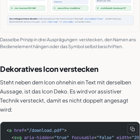
Dasselbe Prinzip in drei Ausprägungen: verstecken, den Namen ans
Bedienelement hängen oder das Symbol selbst beschriften.
Dekoratives Icon verstecken
Steht neben dem Icon ohnehin ein Text mit derselben
Aussage, ist das Icon Deko. Es wird vor assistiver
Technik versteckt, damit es nicht doppelt angesagt
wird:
<
a
 href
=
"/download.pdf"
>
  <
svg
 aria-hidden
=
"true"
 focusable
=
"false"
 width
=
"20