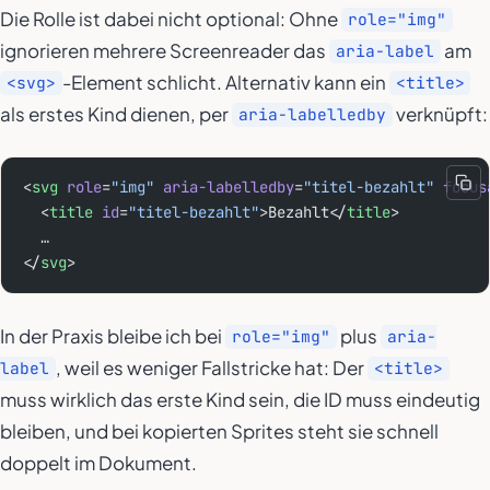
Die Rolle ist dabei nicht optional: Ohne
role="img"
ignorieren mehrere Screenreader das
am
aria-label
-Element schlicht. Alternativ kann ein
<svg>
<title>
als erstes Kind dienen, per
verknüpft:
aria-labelledby
<
svg
 role
=
"img"
 aria-labelledby
=
"titel-bezahlt"
 focus
  <
title
 id
=
"titel-bezahlt"
>Bezahlt</
title
>
  …
</
svg
>
In der Praxis bleibe ich bei
plus
role="img"
aria-
, weil es weniger Fallstricke hat: Der
label
<title>
muss wirklich das erste Kind sein, die ID muss eindeutig
bleiben, und bei kopierten Sprites steht sie schnell
doppelt im Dokument.