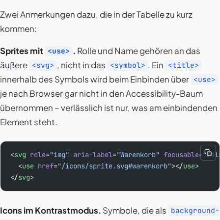
Zwei Anmerkungen dazu, die in der Tabelle zu kurz
kommen:
Sprites mit
.
Rolle und Name gehören an das
<use>
äußere
, nicht in das
. Ein
<svg>
<symbol>
<title>
innerhalb des Symbols wird beim Einbinden über
<use>
je nach Browser gar nicht in den Accessibility-Baum
übernommen – verlässlich ist nur, was am einbindenden
Element steht.
<
svg
 role
=
"img"
 aria-label
=
"Warenkorb"
 focusable
=
"fal
  <
use
 href
=
"/icons/sprite.svg#warenkorb"
></
use
>
</
svg
>
Icons im Kontrastmodus.
Symbole, die als
background-