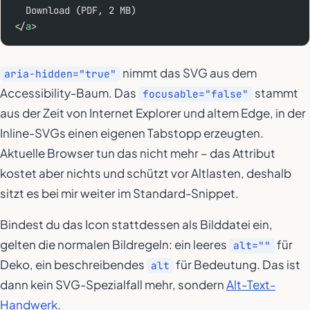
  Download (PDF, 2 MB)
</
a
>
nimmt das SVG aus dem
aria-hidden="true"
Accessibility-Baum. Das
stammt
focusable="false"
aus der Zeit von Internet Explorer und altem Edge, in der
Inline-SVGs einen eigenen Tabstopp erzeugten.
Aktuelle Browser tun das nicht mehr – das Attribut
kostet aber nichts und schützt vor Altlasten, deshalb
sitzt es bei mir weiter im Standard-Snippet.
Bindest du das Icon stattdessen als Bilddatei ein,
gelten die normalen Bildregeln: ein leeres
für
alt=""
Deko, ein beschreibendes
für Bedeutung. Das ist
alt
dann kein SVG-Spezialfall mehr, sondern
Alt-Text-
Handwerk
.