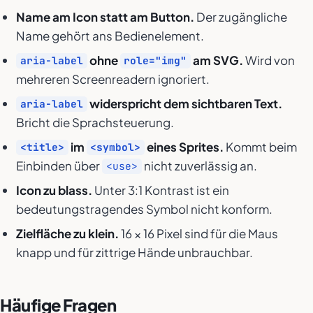
Name am Icon statt am Button.
Der zugängliche
Name gehört ans Bedienelement.
ohne
am SVG.
Wird von
aria-label
role="img"
mehreren Screenreadern ignoriert.
widerspricht dem sichtbaren Text.
aria-label
Bricht die Sprachsteuerung.
im
eines Sprites.
Kommt beim
<title>
<symbol>
Einbinden über
nicht zuverlässig an.
<use>
Icon zu blass.
Unter 3:1 Kontrast ist ein
bedeutungstragendes Symbol nicht konform.
Zielfläche zu klein.
16 × 16 Pixel sind für die Maus
knapp und für zittrige Hände unbrauchbar.
Häufige Fragen