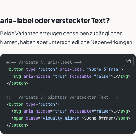
aria-label oder versteckter Text?
Beide Varianten erzeugen denselben zugänglichen
Namen, haben aber unterschiedliche Nebenwirkungen:
<!-- Variante A: aria-label -->
<
button
 type
=
"button"
 aria-label
=
"Suche öffnen"
>
  <
svg
 aria-hidden
=
"true"
 focusable
=
"false"
>…</
svg
>
</
button
>
<!-- Variante B: sichtbar versteckter Text -->
<
button
 type
=
"button"
>
  <
svg
 aria-hidden
=
"true"
 focusable
=
"false"
>…</
svg
>
  <
span
 class
=
"visually-hidden"
>Suche öffnen</
span
>
</
button
>