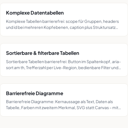
Komplexe Datentabellen
Komplexe Tabellen barrierefrei: scope für Gruppen, headers
und id bei mehreren Kopfebenen, caption plus Struktursatz
und der Test per Tabellennavigation.
Sortierbare & filterbare Tabellen
Sortierbare Tabellen barrierefrei: Button im Spaltenkopf, aria-
sort am th, Trefferzahl per Live-Region, bedienbare Filter und
der Fallback ohne JavaScript.
Barrierefreie Diagramme
Barrierefreie Diagramme: Kernaussage als Text, Daten als
Tabelle, Farben mit zweitem Merkmal, SVG statt Canvas – mit
Graustufen-Test und Auswahlkriterien.