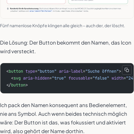
Fünf namenlose Knöpfe klingen alle gleich – auch der, der löscht.
Die Lösung: Der Button bekommt den Namen, das Icon
wird versteckt.
<
button
 type
=
"button"
 aria-label
=
"Suche öffnen"
>
  <
svg
 aria-hidden
=
"true"
 focusable
=
"false"
 width
=
"24
</
button
>
Ich pack den Namen konsequent ans Bedienelement,
nie ans Symbol. Auch wenn beides technisch möglich
wäre: Der Button ist das, was fokussiert und aktiviert
wird, also gehört der Name dorthin.