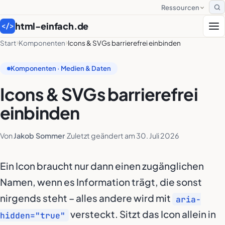
Ressourcen
S
html-einfach.de
</>
Start
Komponenten
Icons & SVGs barrierefrei einbinden
Komponenten · Medien & Daten
Icons & SVGs barrierefrei
einbinden
Von
Jakob Sommer
·
Zuletzt geändert am
30. Juli 2026
Ein Icon braucht nur dann einen zugänglichen
Namen, wenn es Information trägt, die sonst
nirgends steht – alles andere wird mit
aria-
versteckt. Sitzt das Icon allein in
hidden="true"