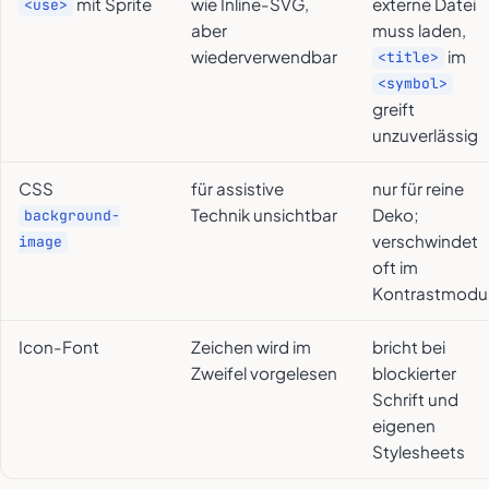
mit Sprite
wie Inline-SVG,
externe Datei
<use>
aber
muss laden,
wiederverwendbar
im
<title>
<symbol>
greift
unzuverlässig
CSS
für assistive
nur für reine
Technik unsichtbar
Deko;
background-
verschwindet
image
oft im
Kontrastmodu
Icon-Font
Zeichen wird im
bricht bei
Zweifel vorgelesen
blockierter
Schrift und
eigenen
Stylesheets