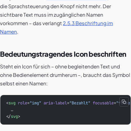
die Sprachsteuerung den Knopf nicht mehr. Der
sichtbare Text muss im zugänglichen Namen
vorkommen – das verlangt
2.5.3 Beschriftung im
Namen
.
Bedeutungstragendes Icon beschriften
Steht ein Icon für sich – ohne begleitenden Text und
ohne Bedienelement drumherum –, braucht das Symbol
selbst einen Namen:
<
svg
 role
=
"img"
 aria-label
=
"Bezahlt"
 focusable
=
"false
  …
</
svg
>