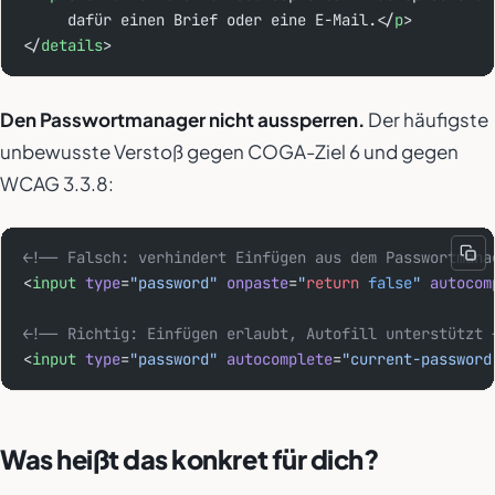
     dafür einen Brief oder eine E-Mail.</
p
>
</
details
>
Den Passwortmanager nicht aussperren.
Der häufigste
unbewusste Verstoß gegen COGA-Ziel 6 und gegen
WCAG 3.3.8:
<!-- Falsch: verhindert Einfügen aus dem Passwortmana
<
input
 type
=
"password"
 onpaste
=
"
return
 false
"
 autocom
<!-- Richtig: Einfügen erlaubt, Autofill unterstützt 
<
input
 type
=
"password"
 autocomplete
=
"current-password
Was heißt das konkret für dich?