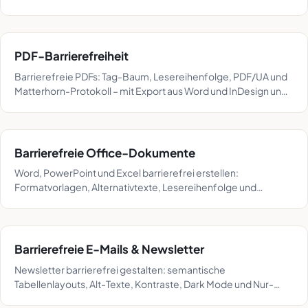
WebVTT, Qualitätsstandards und BFSG-Einordnung.
PDF-Barrierefreiheit
Barrierefreie PDFs: Tag-Baum, Lesereihenfolge, PDF/UA und
Matterhorn-Protokoll – mit Export aus Word und InDesign und
Prüf-Workflow mit PAC.
Barrierefreie Office-Dokumente
Word, PowerPoint und Excel barrierefrei erstellen:
Formatvorlagen, Alternativtexte, Lesereihenfolge und
Tabellen – und der saubere Weg zum getaggten PDF.
Barrierefreie E-Mails & Newsletter
Newsletter barrierefrei gestalten: semantische
Tabellenlayouts, Alt-Texte, Kontraste, Dark Mode und Nur-
Text-Alternative – plus die rechtliche Einordnung.