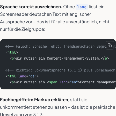
Sprache korrekt auszeichnen.
Ohne
liest ein
lang
Screenreader deutschen Text mit englischer
Aussprache vor – das ist für alle unverständlich, nicht
nur für die Zielgruppe:
<!-- Falsch: Sprache fehlt, fremdsprachiger Begriff n
<
html
>
  <
p
>Wir nutzen ein Content-Management-System.</
p
>
<!-- Richtig: Dokumentsprache (3.1.1) plus Sprachwech
<
html
 lang
=
"de"
>
  <
p
>Wir nutzen ein <
span
 lang
=
"en"
>Content-Managemen
Fachbegriffe im Markup erklären
, statt sie
unkommentiert stehen zu lassen – das ist die praktische
Umsetzung von 3.1.3: