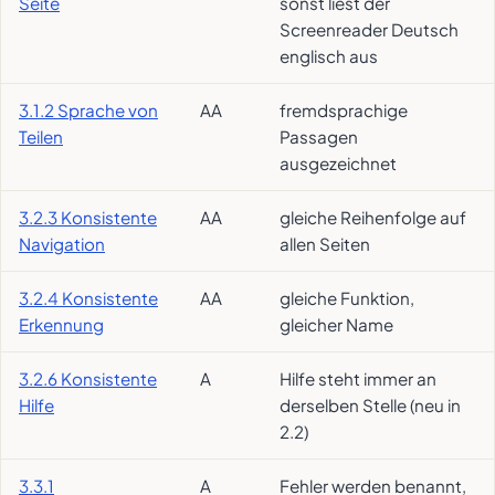
Seite
sonst liest der
Screenreader Deutsch
englisch aus
3.1.2 Sprache von
AA
fremdsprachige
Teilen
Passagen
ausgezeichnet
3.2.3 Konsistente
AA
gleiche Reihenfolge auf
Navigation
allen Seiten
3.2.4 Konsistente
AA
gleiche Funktion,
Erkennung
gleicher Name
3.2.6 Konsistente
A
Hilfe steht immer an
Hilfe
derselben Stelle (neu in
2.2)
3.3.1
A
Fehler werden benannt,