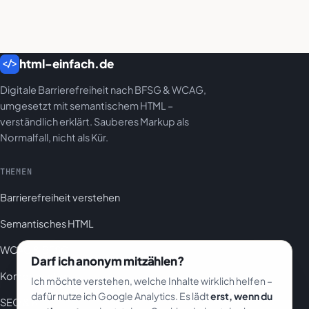
html-einfach.de
</>
Digitale Barrierefreiheit nach BFSG & WCAG,
umgesetzt mit semantischem HTML –
verständlich erklärt. Sauberes Markup als
Normalfall, nicht als Kür.
THEMEN
Barrierefreiheit verstehen
Semantisches HTML
WCAG & BFSG
Darf ich anonym mitzählen?
Komponenten
Ich möchte verstehen, welche Inhalte wirklich helfen –
dafür nutze ich Google Analytics. Es lädt
erst, wenn du
SEO & KI