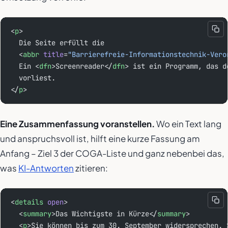
<
p
>
  Die Seite erfüllt die
  <
abbr
 title
=
"Barrierefreie-Informationstechnik-Vero
  Ein <
dfn
>Screenreader</
dfn
> ist ein Programm, das d
  vorliest.
</
p
>
Eine Zusammenfassung voranstellen.
Wo ein Text lang
und anspruchsvoll ist, hilft eine kurze Fassung am
Anfang – Ziel 3 der COGA-Liste und ganz nebenbei das,
was
KI-Antworten
zitieren:
<
details
 open
>
  <
summary
>Das Wichtigste in Kürze</
summary
>
  <
p
>Sie können bis zum 30. September widersprechen. 