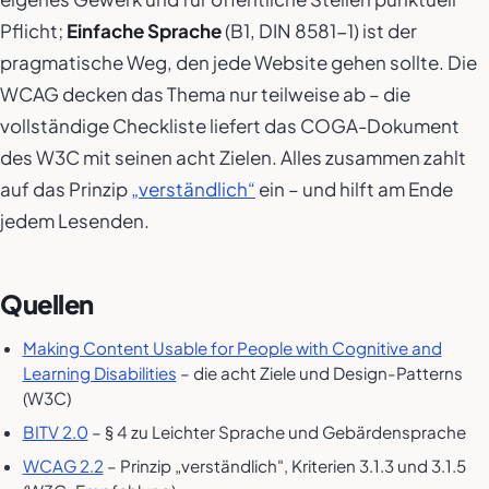
Pflicht;
Einfache Sprache
(B1, DIN 8581-1) ist der
pragmatische Weg, den jede Website gehen sollte. Die
WCAG decken das Thema nur teilweise ab – die
vollständige Checkliste liefert das COGA-Dokument
des W3C mit seinen acht Zielen. Alles zusammen zahlt
auf das Prinzip
„verständlich“
ein – und hilft am Ende
jedem Lesenden.
Quellen
Making Content Usable for People with Cognitive and
Learning Disabilities
– die acht Ziele und Design-Patterns
(W3C)
BITV 2.0
– § 4 zu Leichter Sprache und Gebärdensprache
WCAG 2.2
– Prinzip „verständlich", Kriterien 3.1.3 und 3.1.5