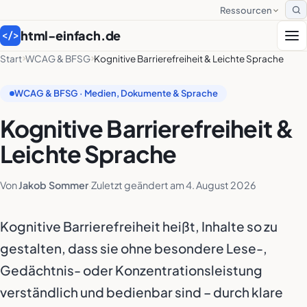
Ressourcen
S
html-einfach.de
</>
Start
WCAG & BFSG
Kognitive Barrierefreiheit & Leichte Sprache
WCAG & BFSG · Medien, Dokumente & Sprache
Kognitive Barrierefreiheit &
Leichte Sprache
Von
Jakob Sommer
·
Zuletzt geändert am
4. August 2026
Kognitive Barrierefreiheit heißt, Inhalte so zu
gestalten, dass sie ohne besondere Lese-,
Gedächtnis- oder Konzentrationsleistung
verständlich und bedienbar sind – durch klare