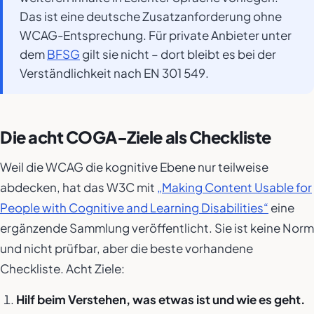
Das ist eine deutsche Zusatzanforderung ohne
WCAG-Entsprechung. Für private Anbieter unter
dem
BFSG
gilt sie nicht – dort bleibt es bei der
Verständlichkeit nach EN 301 549.
Die acht COGA-Ziele als Checkliste
Weil die WCAG die kognitive Ebene nur teilweise
abdecken, hat das W3C mit
„Making Content Usable for
People with Cognitive and Learning Disabilities“
eine
ergänzende Sammlung veröffentlicht. Sie ist keine Norm
und nicht prüfbar, aber die beste vorhandene
Checkliste. Acht Ziele:
Hilf beim Verstehen, was etwas ist und wie es geht.