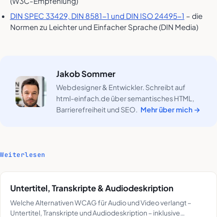
(W3C-Empfehlung)
DIN SPEC 33429, DIN 8581-1 und DIN ISO 24495-1
– die
Normen zu Leichter und Einfacher Sprache (DIN Media)
Jakob Sommer
Webdesigner & Entwickler. Schreibt auf
html-einfach.de über semantisches HTML,
Barrierefreiheit und SEO.
Mehr über mich →
Weiterlesen
Untertitel, Transkripte & Audiodeskription
Welche Alternativen WCAG für Audio und Video verlangt –
Untertitel, Transkripte und Audiodeskription – inklusive