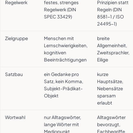
Regelwerk
festes, strenges
Prinzipien statt
Regelwerk (DIN
Regeln (DIN
SPEC 33429)
8581-1 / ISO
24495-1)
Zielgruppe
Menschen mit
breite
Lernschwierigkeiten,
Allgemeinheit,
kognitiven
Zweitsprachler,
Beeinträchtigungen
Eilige
Satzbau
ein Gedanke pro
kurze
Satz, kein Komma,
Hauptsätze,
Subjekt-Prädikat-
Nebensätze
Objekt
sparsam
erlaubt
Wortwahl
nur Alltagswörter,
Alltagswörter
lange Wörter mit
bevorzugt,
Mediopunkt
Fachbegriffe