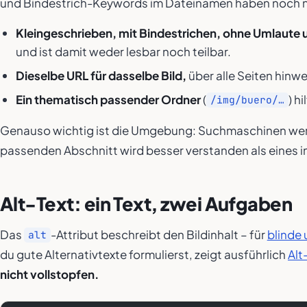
und Bindestrich-Keywords im Dateinamen haben noch ni
Kleingeschrieben, mit Bindestrichen, ohne Umlaute 
und ist damit weder lesbar noch teilbar.
Dieselbe URL für dasselbe Bild,
über alle Seiten hinw
Ein thematisch passender Ordner
(
) h
/img/buero/…
Genauso wichtig ist die Umgebung: Suchmaschinen werten
passenden Abschnitt wird besser verstanden als eines
Alt-Text: ein Text, zwei Aufgaben
Das
-Attribut beschreibt den Bildinhalt – für
blinde
alt
du gute Alternativtexte formulierst, zeigt ausführlich
Alt
nicht vollstopfen.