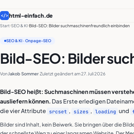
html-einfach.de
</>
Start
SEO & KI
Bild-SEO: Bilder suchmaschinenfreundlich einbinden
SEO & KI · Onpage-SEO
Bild-SEO: Bilder su
Von
Jakob Sommer
·
Zuletzt geändert am
27. Juli 2026
Bild-SEO heißt: Suchmaschinen müssen verstehen 
ausliefern können.
Das Erste erledigen Dateiname
die vier Attribute
,
,
und
srcset
sizes
loading
Bilder sind Inhalt, kein Beiwerk. Sie bringen über die Bil
der schnellste Weg zu einer langsamen Website. Der Medi