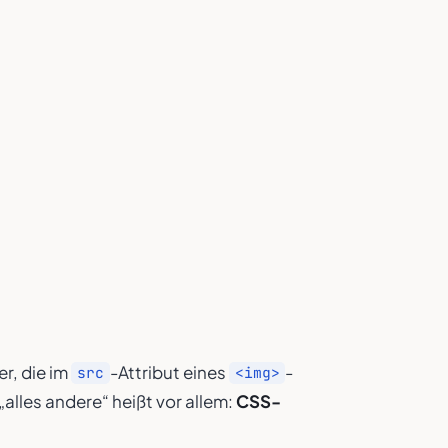
r, die im
-Attribut eines
-
src
<img>
 „alles andere“ heißt vor allem:
CSS-