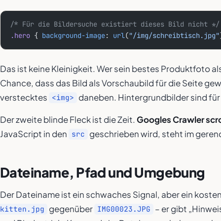
/* Für die Bildersuche existiert dieses Bild nicht */
.hero
 { 
background-image
: 
url
(
"/img/schreibtisch.jpg"
Das ist keine Kleinigkeit. Wer sein bestes Produktfoto al
Chance, dass das Bild als Vorschaubild für die Seite gewä
verstecktes
daneben. Hintergrundbilder sind für 
<img>
Der zweite blinde Fleck ist die Zeit.
Googles Crawler scrol
JavaScript in den
geschrieben wird, steht im gerend
src
Dateiname, Pfad und Umgebung
Der Dateiname ist ein schwaches Signal, aber ein koste
gegenüber
– er gibt „Hinwei
kitten.jpg
IMG00023.JPG