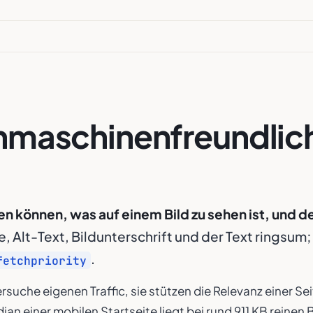
chmaschinenfreundlic
können, was auf einem Bild zu sehen ist, und de
, Alt-Text, Bildunterschrift und der Text ringsum
.
fetchpriority
dersuche eigenen Traffic, sie stützen die Relevanz einer S
an einer mobilen Startseite liegt bei rund 911 KB reinen