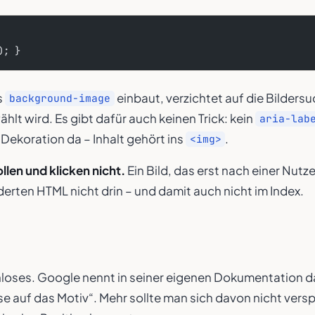
); }
s
einbaut, verzichtet auf die Bildersu
background-image
hlt wird. Es gibt dafür auch keinen Trick: kein
aria-lab
Dekoration da – Inhalt gehört ins
.
<img>
len und klicken nicht.
Ein Bild, das erst nach einer Nutz
erten HTML nicht drin – und damit auch nicht im Index.
nloses. Google nennt in seiner eigenen Dokumentation d
se auf das Motiv“. Mehr sollte man sich davon nicht verspr