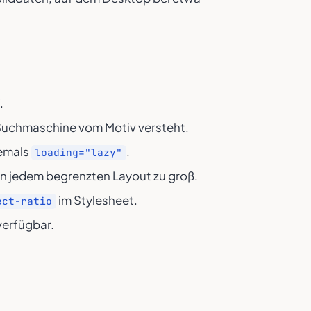
.
e Suchmaschine vom Motiv versteht.
iemals
.
loading="lazy"
in jedem begrenzten Layout zu groß.
im Stylesheet.
ect-ratio
verfügbar.