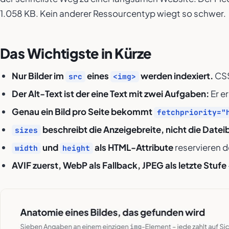
1.058 KB. Kein anderer Ressourcentyp wiegt so schwer.
Das Wichtigste in Kürze
Nur Bilder im
eines
werden indexiert.
CSS
src
<img>
Der Alt-Text ist der eine Text mit zwei Aufgaben:
Er e
Genau ein Bild pro Seite bekommt
fetchpriority="
beschreibt die Anzeigebreite, nicht die Dateib
sizes
und
als HTML-Attribute
reservieren d
width
height
AVIF zuerst, WebP als Fallback, JPEG als letzte Stufe