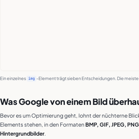
Ein einzelnes
-Element trägt sieben Entscheidungen. Die meist
img
Was Google von einem Bild überhau
Bevor es um Optimierung geht, lohnt der nüchterne Blic
Elements stehen, in den Formaten
BMP, GIF, JPEG, PNG
Hintergrund­bilder
.