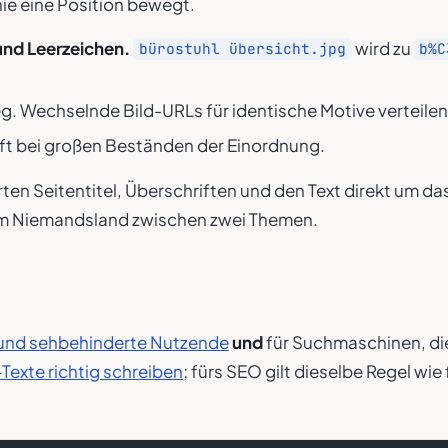
e eine Position bewegt.
und Leerzeichen.
wird zu
bürostuhl übersicht.jpg
b%C
eg. Wechselnde Bild-URLs für identische Motive verteilen
ilft bei großen Beständen der Einordnung.
 Seitentitel, Überschriften und den Text direkt um das 
 im Niemandsland zwischen zwei Themen.
 und sehbehinderte Nutzende
und
für Suchmaschinen, die
-Texte richtig schreiben
; fürs SEO gilt dieselbe Regel wie 