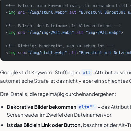
<!-- Falsch: eine Keyword-Liste, die niemandem hilft 
<
img
 src
=
"/img/stuhl.webp"
 alt
=
"Bürostuhl Bürostuhl k
<!-- Falsch: der Dateiname als Alternativtext -->
<
img
 src
=
"/img/img-2931.webp"
 alt
=
"img-2931.webp"
>
<!-- Richtig: beschreibt, was zu sehen ist -->
<
img
 src
=
"/img/stuhl.webp"
 alt
=
"Bürostuhl mit Netzrüc
Google stuft Keyword-Stuffing im
-Attribut ausdrü
alt
automatische Strafe ist das nicht – aber ein schlechtes 
Drei Details, die regelmäßig durcheinandergehen:
Dekorative Bilder bekommen
– das Attribut 
alt=""
Screenreader im Zweifel den Dateinamen vor.
Ist das Bild ein Link oder Button,
beschreibt der Alt-T