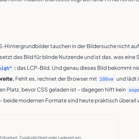
-Hintergrundbilder tauchen in der Bildersuche nicht auf
rsetzt das Bild für blinde Nutzende und ist das, was ein
:
das LCP-Bild. Und genau dieses Bild bekommt n
high"
reite.
Fehlt es, rechnet der Browser mit
und lädt 
100vw
en Platz, bevor CSS geladen ist – dagegen hilft kein
asp
– beide modernen Formate sind heute praktisch überall 