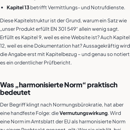
Kapitel 13
betrifft Vermittlungs- und Notrufdienste.
Diese Kapitelstruktur ist der Grund, warum ein Satz wie
„unser Produkt erfüllt EN 301 549“ allein wenig sagt.
Erfüllt es Kapitel 9, weil es eine Website ist? Auch Kapitel
12, weil es eine Dokumentation hat? Aussagekräftig wird
die Angabe erst mit Kapitelbezug – und genau so notiert
es ein ordentlicher Prüfbericht.
Was „harmonisierte Norm“ praktisch
bedeutet
Der Begriff klingt nach Normungsbürokratie, hat aber
eine handfeste Folge: die
Vermutungswirkung
. Wird
eine Norm im Amtsblatt der EU als harmonisierte Norm
zu einem Rechtsakt genannt, gilt: Wer sie einhält, bei