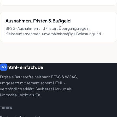
August 2026, mit Fristen und Bußgeldern.
Ausnahmen, Fristen & Bußgeld
BFSG-Ausnahmen und Fristen: Übergangsregeln,
Kleinstunternehmen, unverhältnismäßige Belastung und
mögliche Bußgelder – mit §-Bezug und Quellen.
html-einfach.de
</>
Digitale Barrierefreiheit nach BFSG & WCAG,
umgesetzt mit semantischem HTML –
verständlich erklärt. Sauberes Markup als
Normalfall, nicht als Kür.
THEMEN