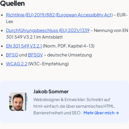
Quellen
Richtlinie (EU) 2019/882 (European Accessibility Act)
– EUR-
Lex
Durchführungsbeschluss (EU) 2021/1339
– Nennung von EN
301 549 V3.2.1 im Amtsblatt
EN 301 549 V3.2.1
(Norm, PDF, Kapitel 4–13)
BFSG
und
BFSGV
– deutsche Umsetzung
WCAG 2.2
(W3C-Empfehlung)
Jakob Sommer
Webdesigner & Entwickler. Schreibt auf
html-einfach.de über semantisches HTML,
Barrierefreiheit und SEO.
Mehr über mich →