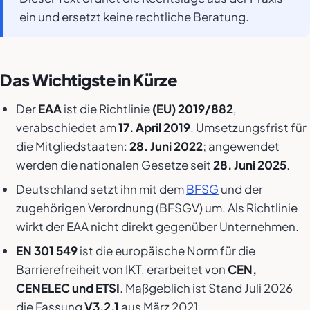
ein und ersetzt keine rechtliche Beratung.
Das Wichtigste in Kürze
Der
EAA
ist die Richtlinie
(EU) 2019/882
,
verabschiedet am
17. April 2019
. Umsetzungsfrist für
die Mitgliedstaaten:
28. Juni 2022
; angewendet
werden die nationalen Gesetze seit
28. Juni 2025
.
Deutschland setzt ihn mit dem
BFSG
und der
zugehörigen Verordnung (BFSGV) um. Als Richtlinie
wirkt der EAA nicht direkt gegenüber Unternehmen.
EN 301 549
ist die europäische Norm für die
Barrierefreiheit von IKT, erarbeitet von
CEN,
CENELEC und ETSI
. Maßgeblich ist Stand Juli 2026
die Fassung
V3.2.1
aus März 2021.