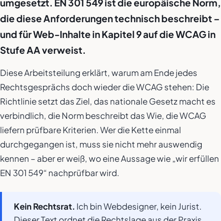
umgesetzt. EN 301 549 ist die europäische Norm,
die diese Anforderungen technisch beschreibt –
und für Web-Inhalte in Kapitel 9 auf die WCAG in
Stufe AA verweist.
Diese Arbeitsteilung erklärt, warum am Ende jedes
Rechtsgesprächs doch wieder die WCAG stehen: Die
Richtlinie setzt das Ziel, das nationale Gesetz macht es
verbindlich, die Norm beschreibt das Wie, die WCAG
liefern prüfbare Kriterien. Wer die Kette einmal
durchgegangen ist, muss sie nicht mehr auswendig
kennen – aber er weiß, wo eine Aussage wie „wir erfüllen
EN 301 549“ nachprüfbar wird.
Kein Rechtsrat.
Ich bin Webdesigner, kein Jurist.
Dieser Text ordnet die Rechtslage aus der Praxis