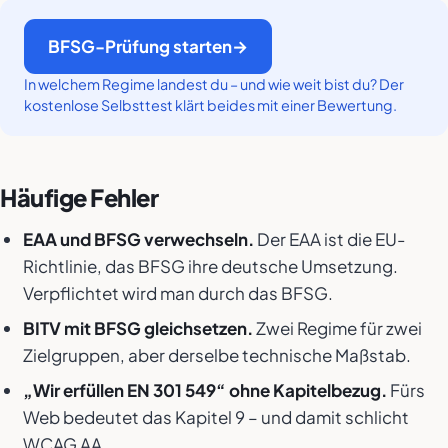
BFSG-Prüfung starten
In welchem Regime landest du – und wie weit bist du? Der
kostenlose Selbsttest klärt beides mit einer Bewertung.
Häufige Fehler
EAA und BFSG verwechseln.
Der EAA ist die EU-
Richtlinie, das BFSG ihre deutsche Umsetzung.
Verpflichtet wird man durch das BFSG.
BITV mit BFSG gleichsetzen.
Zwei Regime für zwei
Zielgruppen, aber derselbe technische Maßstab.
„Wir erfüllen EN 301 549“ ohne Kapitelbezug.
Fürs
Web bedeutet das Kapitel 9 – und damit schlicht
WCAG AA.