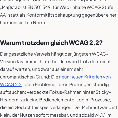
„Maßstab ist EN 301 549, für Web-Inhalte WCAG Stufe
AA“ statt als Konformitätsbehauptung gegenüber einer
harmonisierten Norm.
Warum trotzdem gleich WCAG 2.2?
Der gesetzliche Verweis hängt der jüngsten WCAG-
Version fast immer hinterher. Ich würd trotzdem nicht
darauf warten, und zwar aus einem sehr
unromantischen Grund: Die
neun neuen Kriterien von
WCAG 2.2
lösen Probleme, die in Prüfungen ständig
auftauchen: verdeckte Fokus-Rahmen hinter Sticky-
Headern, zu kleine Bedienelemente, Login-Prozesse,
die ein Gedächtnisspiel verlangen. Der Mehraufwand ist
klein, der Nutzen sofort messbar, und sobald v4.1.1 im