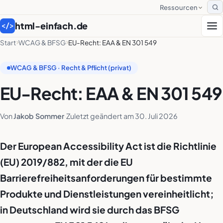
Ressourcen
S
html-einfach.de
</>
Start
WCAG & BFSG
EU-Recht: EAA & EN 301 549
WCAG & BFSG · Recht & Pflicht (privat)
EU-Recht: EAA & EN 301 549
Von
Jakob Sommer
·
Zuletzt geändert am
30. Juli 2026
Der European Accessibility Act ist die Richtlinie
(EU) 2019/882, mit der die EU
Barrierefreiheitsanforderungen für bestimmte
Produkte und Dienstleistungen vereinheitlicht;
in Deutschland wird sie durch das BFSG