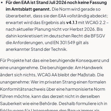
Für den EAA ist Stand Juli 2026 noch keine Fassung
im Amtsblatt genannt.
Die Norm wird gerade so
überarbeitet, dass sie den EAA vollständig abdeckt;
erwartet wird das Ergebnis als
v4.1.1
mit WCAG 2.2 –
nach aktueller Planung nicht vor Herbst 2026. Bis
dahin konkretisiert im deutschen Recht die BFSGV
die Anforderungen, und EN 301 549 gilt als
anerkannter Stand der Technik.
Für Projekte hat das eine beruhigende Konsequenz und
eine unangenehme. Die beruhigende: Am Handwerk
ändert sich nichts, WCAG AA bleibt der Maßstab. Die
unangenehme: Wer im privaten Strang einen formalen
Konformitätsnachweis über eine harmonisierte Norm
führen möchte, kann das derzeit nicht in derselben
Sauberkeit wie eine Behörde. Deshalb formuliere ich in
Erklärungen für Unternehmen den Bezug immer als