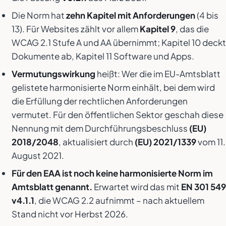
Die Norm hat
zehn Kapitel mit Anforderungen
(4 bis
13). Für Websites zählt vor allem
Kapitel 9
, das die
WCAG 2.1 Stufe A und AA übernimmt; Kapitel 10 deckt
Dokumente ab, Kapitel 11 Software und Apps.
Vermutungswirkung
heißt: Wer die im EU-Amtsblatt
gelistete harmonisierte Norm einhält, bei dem wird
die Erfüllung der rechtlichen Anforderungen
vermutet. Für den öffentlichen Sektor geschah diese
Nennung mit dem Durchführungsbeschluss
(EU)
2018/2048
, aktualisiert durch
(EU) 2021/1339
vom 11.
August 2021.
Für den EAA ist noch keine harmonisierte Norm im
Amtsblatt genannt.
Erwartet wird das mit
EN 301 549
v4.1.1
, die WCAG 2.2 aufnimmt – nach aktuellem
Stand nicht vor Herbst 2026.