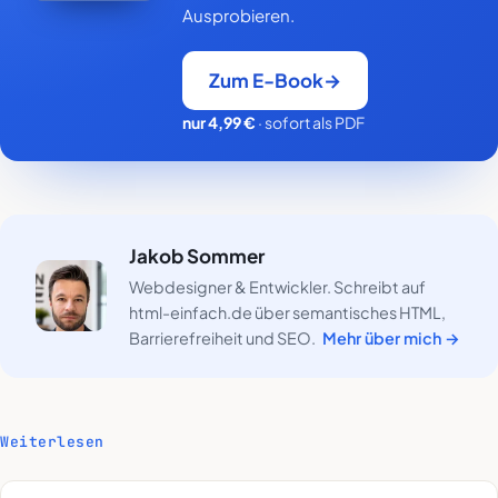
Ausprobieren.
Zum E-Book
→
(öffnet in neuem Tab)
nur 4,99 €
· sofort als PDF
Jakob Sommer
Webdesigner & Entwickler. Schreibt auf
html-einfach.de über semantisches HTML,
Barrierefreiheit und SEO.
Mehr über mich →
Weiterlesen