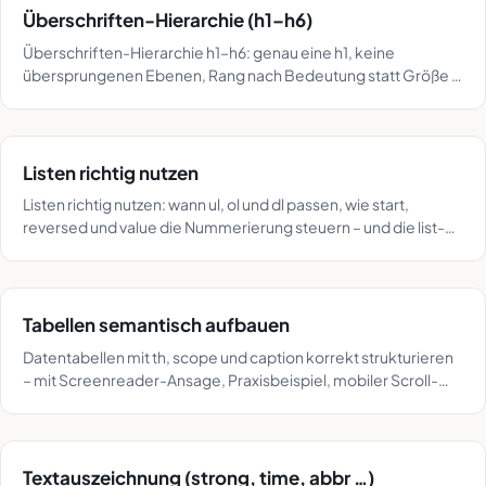
Überschriften-Hierarchie (h1–h6)
Überschriften-Hierarchie h1–h6: genau eine h1, keine
übersprungenen Ebenen, Rang nach Bedeutung statt Größe –
verständlich für alle Leser.
Listen richtig nutzen
Listen richtig nutzen: wann ul, ol und dl passen, wie start,
reversed und value die Nummerierung steuern – und die list-
style-Falle in Safari.
Tabellen semantisch aufbauen
Datentabellen mit th, scope und caption korrekt strukturieren
– mit Screenreader-Ansage, Praxisbeispiel, mobiler Scroll-
Lösung und den typischen CSS-Fallen.
Textauszeichnung (strong, time, abbr …)