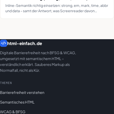
Inline-Semantik richtig einsetzen: strong, em, mark, time, abbr
und data – samt der Antwort, was Screenreader davon
tatsächlich ansagen.
html-einfach.de
</>
Digitale Barrierefreiheit nach BFSG & WCAG,
umgesetzt mit semantischem HTML –
verständlich erklärt. Sauberes Markup als
Normalfall, nicht als Kür.
THEMEN
Barrierefreiheit verstehen
Semantisches HTML
WCAG & BFSG