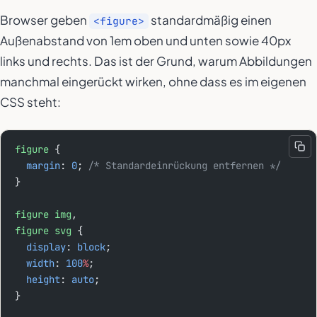
Browser geben
standardmäßig einen
<figure>
Außenabstand von 1em oben und unten sowie 40px
links und rechts. Das ist der Grund, warum Abbildungen
manchmal eingerückt wirken, ohne dass es im eigenen
CSS steht:
figure
 {
  margin
: 
0
; 
/* Standardeinrückung entfernen */
}
figure
 img
,
figure
 svg
 {
  display
: 
block
;
  width
: 
100
%
;
  height
: 
auto
;
}