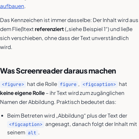
aufbauen
.
Das Kennzeichen ist immer dasselbe: Der Inhalt wird aus
dem Fließtext
referenziert
(„siehe Beispiel 1“) und ließe
sich verschieben, ohne dass der Text unverständlich
wird.
Was Screenreader daraus machen
hat die Rolle
,
hat
<figure>
figure
<figcaption>
keine eigene Rolle
– ihr Text wird zum zugänglichen
Namen der Abbildung. Praktisch bedeutet das:
Beim Betreten wird „Abbildung“ plus der Text der
angesagt, danach folgt der Inhalt mit
<figcaption>
seinem
.
alt