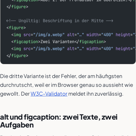
</
figure
>
<!-- Ungültig: Beschriftung in der Mitte -->
<
figure
>
  <
img
 src
=
"/img/a.webp"
 alt
=
"…"
 width
=
"400"
 height
=
"
  <
figcaption
>Zwei Varianten</
figcaption
>
  <
img
 src
=
"/img/b.webp"
 alt
=
"…"
 width
=
"400"
 height
=
"
</
figure
>
Die dritte Variante ist der Fehler, der am häufigsten
durchrutscht, weil er im Browser genau so aussieht wie
gewollt. Der
W3C-Validator
meldet ihn zuverlässig.
alt und figcaption: zwei Texte, zwei
Aufgaben