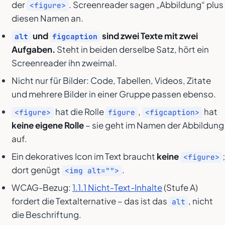
der
. Screenreader sagen „Abbildung“ plus
<figure>
diesen Namen an.
und
sind zwei Texte mit zwei
alt
figcaption
Aufgaben.
Steht in beiden derselbe Satz, hört ein
Screenreader ihn zweimal.
Nicht nur für Bilder: Code, Tabellen, Videos, Zitate
und mehrere Bilder in einer Gruppe passen ebenso.
hat die Rolle
,
hat
<figure>
figure
<figcaption>
keine eigene Rolle
– sie geht im Namen der Abbildung
auf.
Ein dekoratives Icon im Text braucht
keine
;
<figure>
dort genügt
.
<img alt="">
WCAG-Bezug:
1.1.1 Nicht-Text-Inhalte
(Stufe A)
fordert die Textalternative – das ist das
, nicht
alt
die Beschriftung.