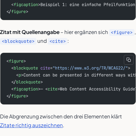
  <
figcaption
>Beispiel 1: eine einfache Pfeilfunktion
</
figure
>
Zitat mit Quellenangabe
– hier ergänzen sich
,
<figure>
und
:
<blockquote>
<cite>
<
figure
>
  <
blockquote
 cite
=
"https://www.w3.org/TR/WCAG22/"
>
    <
p
>Content can be presented in different ways wit
  </
blockquote
>
  <
figcaption
>— <
cite
>Web Content Accessibility Guide
</
figure
>
Die Abgrenzung zwischen den drei Elementen klärt
Zitate richtig auszeichnen
.