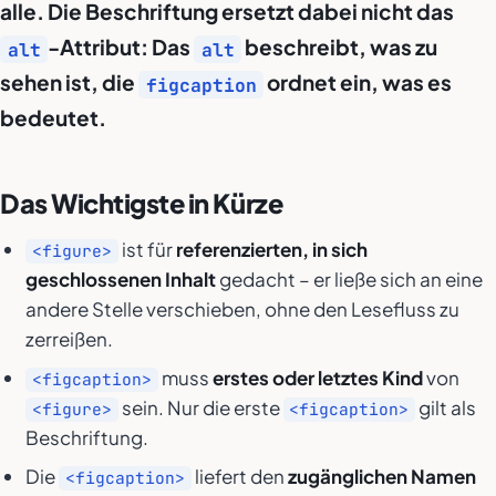
alle. Die Beschriftung ersetzt dabei nicht das
-Attribut: Das
beschreibt, was zu
alt
alt
sehen ist, die
ordnet ein, was es
figcaption
bedeutet.
Das Wichtigste in Kürze
ist für
referenzierten, in sich
<figure>
geschlossenen Inhalt
gedacht – er ließe sich an eine
andere Stelle verschieben, ohne den Lesefluss zu
zerreißen.
muss
erstes oder letztes Kind
von
<figcaption>
sein. Nur die erste
gilt als
<figure>
<figcaption>
Beschriftung.
Die
liefert den
zugänglichen Namen
<figcaption>