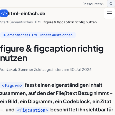
Ressourcen
S
html-einfach.de
</>
Start
Semantisches HTML
figure & figcaption richtig nutzen
Semantisches HTML · Inhalte auszeichnen
figure & figcaption richtig
nutzen
Von
Jakob Sommer
·
Zuletzt geändert am
30. Juli 2026
fasst einen eigenständigen Inhalt
<figure>
zusammen, auf den der Fließtext Bezug nimmt –
ein Bild, ein Diagramm, ein Codeblock, ein Zitat
–, und
beschriftet ihn sichtbar für
<figcaption>