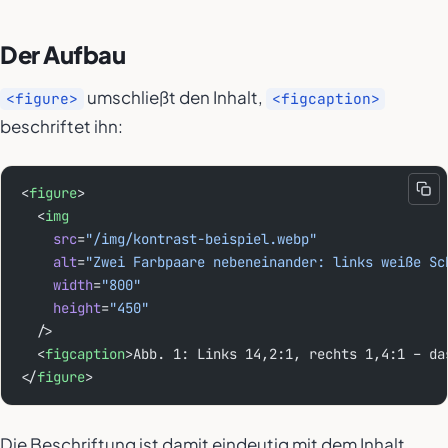
Der Aufbau
umschließt den Inhalt,
<figure>
<figcaption>
beschriftet ihn:
<
figure
>
  <
img
    src
=
"/img/kontrast-beispiel.webp"
    alt
=
"Zwei Farbpaare nebeneinander: links weiße Sc
    width
=
"800"
    height
=
"450"
  />
  <
figcaption
>Abb. 1: Links 14,2:1, rechts 1,4:1 – da
</
figure
>
Die Beschriftung ist damit eindeutig mit dem Inhalt