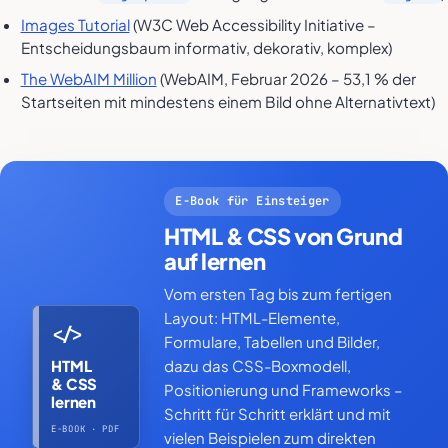
Images Tutorial
(W3C Web Accessibility Initiative –
Entscheidungsbaum informativ, dekorativ, komplex)
The WebAIM Million
(WebAIM, Februar 2026 – 53,1 % der
Startseiten mit mindestens einem Bild ohne Alternativtext)
E-Book für Einsteiger
HTML & CSS von Grund
auf lernen
Vom ersten Tag bis zum fertigen
Layout: HTML-Elemente,
</>
Formulare, Tabellen und Bilder,
dazu das CSS-Boxmodell,
HTML
& CSS
Positionierung und Frameworks –
lernen
Schritt für Schritt erklärt und mit
E-BOOK · PDF
vielen Beispielen zum direkten