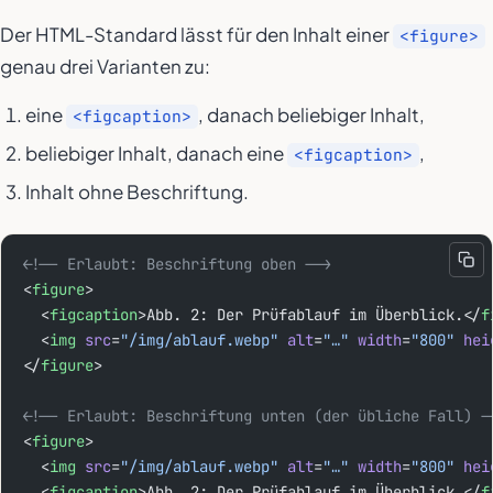
Der HTML-Standard lässt für den Inhalt einer
<figure>
genau drei Varianten zu:
eine
, danach beliebiger Inhalt,
<figcaption>
beliebiger Inhalt, danach eine
,
<figcaption>
Inhalt ohne Beschriftung.
<!-- Erlaubt: Beschriftung oben -->
<
figure
>
  <
figcaption
>Abb. 2: Der Prüfablauf im Überblick.</
f
  <
img
 src
=
"/img/ablauf.webp"
 alt
=
"…"
 width
=
"800"
 hei
</
figure
>
<!-- Erlaubt: Beschriftung unten (der übliche Fall) -
<
figure
>
  <
img
 src
=
"/img/ablauf.webp"
 alt
=
"…"
 width
=
"800"
 hei
  <
figcaption
>Abb. 2: Der Prüfablauf im Überblick.</
f