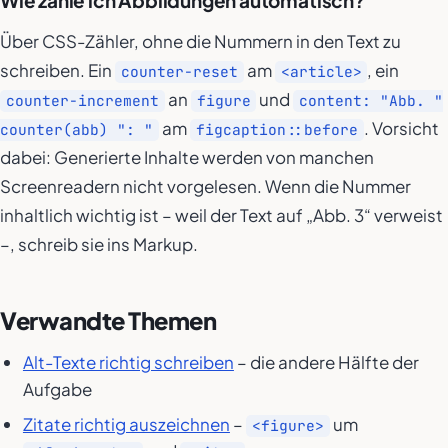
Wie zähle ich Abbildungen automatisch?
Über CSS-Zähler, ohne die Nummern in den Text zu
schreiben. Ein
am
, ein
counter-reset
<article>
an
und
counter-increment
figure
content: "Abb. "
am
. Vorsicht
counter(abb) ": "
figcaption::before
dabei: Generierte Inhalte werden von manchen
Screenreadern nicht vorgelesen. Wenn die Nummer
inhaltlich wichtig ist – weil der Text auf „Abb. 3“ verweist
–, schreib sie ins Markup.
Verwandte Themen
Alt-Texte richtig schreiben
– die andere Hälfte der
Aufgabe
Zitate richtig auszeichnen
–
um
<figure>