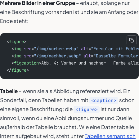
Mehrere Bilder in einer Gruppe
– erlaubt, solange nur
eine Beschriftung vorhanden ist und sie am Anfang oder
Ende steht:
<
figure
>
  <
img
 src
=
"/img/vorher.webp"
 alt
=
"Formular mit Fehle
  <
img
 src
=
"/img/nachher.webp"
 alt
=
"Dasselbe Formular
  <
figcaption
>Abb. 4: Vorher und nachher – Farbe alle
</
figure
>
Tabelle
– wenn sie als Abbildung referenziert wird. Ein
Sonderfall, denn Tabellen haben mit
schon
<caption>
eine eigene Beschriftung; die
ist nur dann
<figure>
sinnvoll, wenn du eine Abbildungsnummer und Quelle
außerhalb der Tabelle brauchst. Wie eine Datentabelle
intern aufgebaut wird, steht unter
Tabellen semantisch