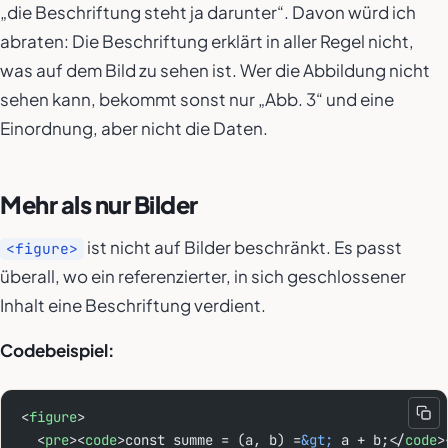
„die Beschriftung steht ja darunter“. Davon würd ich
abraten: Die Beschriftung erklärt in aller Regel nicht,
was auf dem Bild zu sehen ist. Wer die Abbildung nicht
sehen kann, bekommt sonst nur „Abb. 3“ und eine
Einordnung, aber nicht die Daten.
Mehr als nur Bilder
ist nicht auf Bilder beschränkt. Es passt
<figure>
überall, wo ein referenzierter, in sich geschlossener
Inhalt eine Beschriftung verdient.
Codebeispiel:
<
figure
>
  <
pre
><
code
>const summe = (a, b) =
&gt;
 a + b;</
code
>