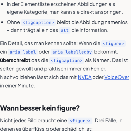
In der Elementliste erscheinen Abbildungen als
eigene Kategorie; man kann sie direkt anspringen.
Ohne
bleibt die Abbildung namenlos
<figcaption>
– dann trägt allein das
die Information.
alt
Ein Detail, das man kennen sollte: Wenn die
<figure>
ein
oder
bekommt,
aria-label
aria-labelledby
überschreibt
das die
als Namen. Das ist
<figcaption>
selten gewollt und praktisch immer ein Fehler.
Nachvollziehen lässt sich das mit
NVDA
oder
VoiceOver
in einer Minute.
Wann besser kein figure?
Nicht jedes Bild braucht eine
. Drei Fälle, in
<figure>
denen es überflüssig oder schädlich ist: