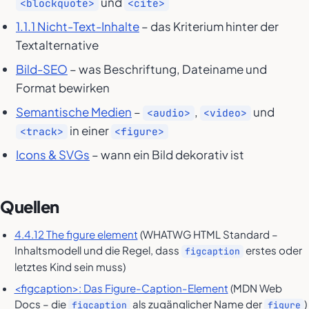
und
<blockquote>
<cite>
1.1.1 Nicht-Text-Inhalte
– das Kriterium hinter der
Textalternative
Bild-SEO
– was Beschriftung, Dateiname und
Format bewirken
Semantische Medien
–
,
und
<audio>
<video>
in einer
<track>
<figure>
Icons & SVGs
– wann ein Bild dekorativ ist
Quellen
4.4.12 The figure element
(WHATWG HTML Standard –
Inhaltsmodell und die Regel, dass
erstes oder
figcaption
letztes Kind sein muss)
<figcaption>: Das Figure-Caption-Element
(MDN Web
Docs – die
als zugänglicher Name der
)
figcaption
figure