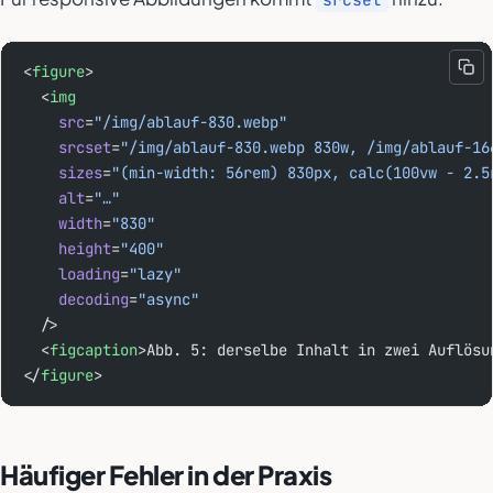
<
figure
>
  <
img
    src
=
"/img/ablauf-830.webp"
    srcset
=
"/img/ablauf-830.webp 830w, /img/ablauf-16
    sizes
=
"(min-width: 56rem) 830px, calc(100vw - 2.5
    alt
=
"…"
    width
=
"830"
    height
=
"400"
    loading
=
"lazy"
    decoding
=
"async"
  />
  <
figcaption
>Abb. 5: derselbe Inhalt in zwei Auflösu
</
figure
>
Häufiger Fehler in der Praxis