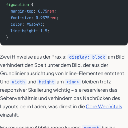
figcaption
 {
  margin-top
: 
0.75
rem
;
  font-size
: 
0.9375
rem
;
  color
: 
#5a6473
;
  line-height
: 
1.5
;
}
Zwei Hinweise aus der Praxis:
am Bild
display: block
verhindert den Spalt unter dem Bild, der aus der
Grundlinienausrichtung von Inline-Elementen entsteht.
Und
und
am
bleiben trotz
width
height
<img>
responsiver Skalierung wichtig – sie reservieren das
Seitenverhältnis und verhindern das Nachrücken des
Layouts beim Laden, was direkt in die
Core Web Vitals
einzahlt.
Für responsive Abbildungen kommt
hinzu:
srcset