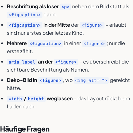
Beschriftung als loser
neben dem Bild statt als
<p>
darin.
<figcaption>
in der Mitte
der
– erlaubt
<figcaption>
<figure>
sind nur erstes oder letztes Kind.
Mehrere
in einer
; nur die
<figcaption>
<figure>
erste zählt.
an der
– es überschreibt die
aria-label
<figure>
sichtbare Beschriftung als Namen.
Deko-Bild in
, wo
gereicht
<figure>
<img alt="">
hätte.
/
weglassen
– das Layout rückt beim
width
height
Laden nach.
Häufige Fragen