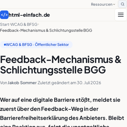
Ressourcen
S
html-einfach.de
</>
Start
WCAG & BFSG
Feedback-Mechanismus & Schlichtungsstelle BGG
WCAG & BFSG · Öffentlicher Sektor
Feedback-Mechanismus &
Schlichtungsstelle BGG
Von
Jakob Sommer
·
Zuletzt geändert am
30. Juli 2026
Wer auf eine digitale Barriere stößt, meldet sie
zuerst über den Feedback-Weg in der
Barrierefreiheitserklärung des Anbieters. Bleibt
eine Reaktion aus, folgt die unentgeltliche