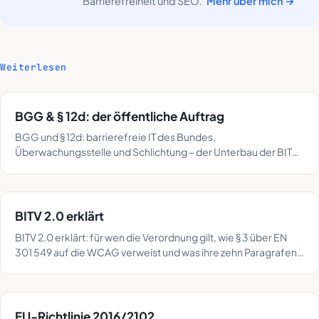
Barrierefreiheit und SEO.
Mehr über mich →
Weiterlesen
BGG & § 12d: der öffentliche Auftrag
BGG und § 12d: barrierefreie IT des Bundes,
Überwachungsstelle und Schlichtung – der Unterbau der BITV
2.0, mit Paragrafen und Fristen erklärt.
BITV 2.0 erklärt
BITV 2.0 erklärt: für wen die Verordnung gilt, wie § 3 über EN
301 549 auf die WCAG verweist und was ihre zehn Paragrafen
im Behördenalltag verlangen.
EU-Richtlinie 2016/2102