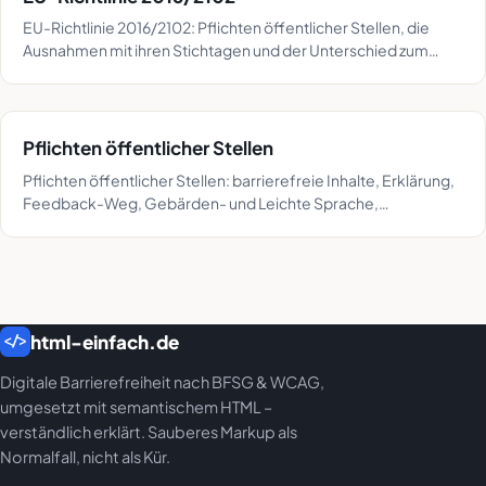
EU-Richtlinie 2016/2102: Pflichten öffentlicher Stellen, die
Ausnahmen mit ihren Stichtagen und der Unterschied zum
European Accessibility Act.
Pflichten öffentlicher Stellen
Pflichten öffentlicher Stellen: barrierefreie Inhalte, Erklärung,
Feedback-Weg, Gebärden- und Leichte Sprache,
Überwachung – mit Paragrafen und Fristen.
html-einfach.de
</>
Digitale Barrierefreiheit nach BFSG & WCAG,
umgesetzt mit semantischem HTML –
verständlich erklärt. Sauberes Markup als
Normalfall, nicht als Kür.