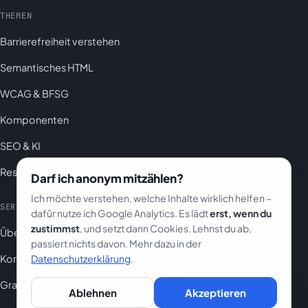
THEMEN
Barrierefreiheit verstehen
Semantisches HTML
WCAG & BFSG
Komponenten
SEO & KI
Ressourcen
Darf ich anonym mitzählen?
Ich möchte verstehen, welche Inhalte wirklich helfen –
SERVICE
RECHTLICHES
dafür nutze ich Google Analytics. Es lädt
erst, wenn du
zustimmst
, und setzt dann Cookies. Lehnst du ab,
Über mich
Impressum
passiert nichts davon. Mehr dazu in der
Kontakt
Datenschutzerklärung
Datenschutz
.
Gratis E-Book
Barrierefreiheitserklärung
Gratis E-Book
PDF
Ablehnen
Akzeptieren
Das Praxishandbuch
→