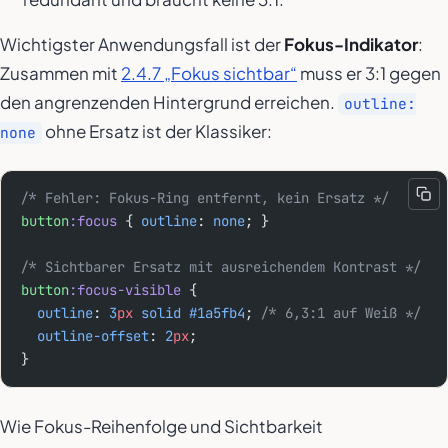
Wichtigster Anwendungsfall ist der
Fokus-Indikator
:
Zusammen mit
2.4.7 „Fokus sichtbar“
muss er 3:1 gegen
den angrenzenden Hintergrund erreichen.
outline:
ohne Ersatz ist der Klassiker:
none
/* Fehler: Fokus-Ring entfernt, kein Ersatz */
button
:focus
 { 
outline
: 
none
; }
/* Sichtbarer Ersatz mit ausreichendem Kontrast */
button
:focus-visible
 {
  outline
: 
3
px
 solid
 #1a5fb4
; 
/* 6,3:1 auf Weiß */
  outline-offset
: 
2
px
;
}
Wie Fokus-Reihenfolge und Sichtbarkeit