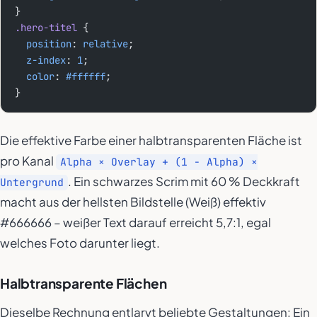
}
.hero-titel
 {
  position
: 
relative
;
  z-index
: 
1
;
  color
: 
#ffffff
;
}
Die effektive Farbe einer halbtransparenten Fläche ist
pro Kanal
Alpha × Overlay + (1 − Alpha) ×
. Ein schwarzes Scrim mit 60 % Deckkraft
Untergrund
macht aus der hellsten Bildstelle (Weiß) effektiv
#666666 – weißer Text darauf erreicht 5,7:1, egal
welches Foto darunter liegt.
Halbtransparente Flächen
Dieselbe Rechnung entlarvt beliebte Gestaltungen: Ein