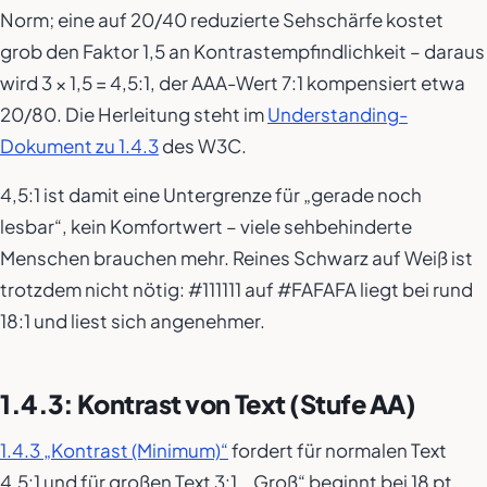
Norm; eine auf 20/40 reduzierte Sehschärfe kostet
grob den Faktor 1,5 an Kontrastempfindlichkeit – daraus
wird 3 × 1,5 = 4,5:1, der AAA-Wert 7:1 kompensiert etwa
20/80. Die Herleitung steht im
Understanding-
Dokument zu 1.4.3
des W3C.
4,5:1 ist damit eine Untergrenze für „gerade noch
lesbar“, kein Komfortwert – viele sehbehinderte
Menschen brauchen mehr. Reines Schwarz auf Weiß ist
trotzdem nicht nötig: #111111 auf #FAFAFA liegt bei rund
18:1 und liest sich angenehmer.
1.4.3: Kontrast von Text (Stufe AA)
1.4.3 „Kontrast (Minimum)“
fordert für normalen Text
4,5:1 und für großen Text 3:1. „Groß“ beginnt bei 18 pt