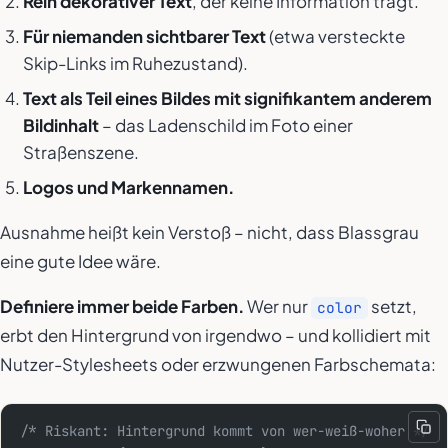
Rein dekorativer Text
, der keine Information trägt.
Für niemanden sichtbarer Text
(etwa versteckte
Skip-Links im Ruhezustand).
Text als Teil eines Bildes mit signifikantem anderem
Bildinhalt
– das Ladenschild im Foto einer
Straßenszene.
Logos und Markennamen.
Ausnahme heißt kein Verstoß – nicht, dass Blassgrau
eine gute Idee wäre.
Definiere immer beide Farben.
Wer nur
setzt,
color
erbt den Hintergrund von irgendwo – und kollidiert mit
Nutzer-Stylesheets oder erzwungenen Farbschemata:
/* Riskant: Hintergrund kommt von wer-weiß-woher */