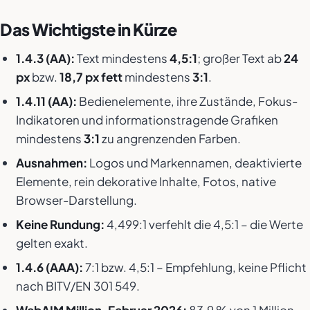
Das Wichtigste in Kürze
1.4.3 (AA):
Text mindestens
4,5:1
; großer Text ab
24
px
bzw.
18,7 px fett
mindestens
3:1
.
1.4.11 (AA):
Bedienelemente, ihre Zustände, Fokus-
Indikatoren und informationstragende Grafiken
mindestens
3:1
zu angrenzenden Farben.
Ausnahmen:
Logos und Markennamen, deaktivierte
Elemente, rein dekorative Inhalte, Fotos, native
Browser-Darstellung.
Keine Rundung:
4,499:1 verfehlt die 4,5:1 – die Werte
gelten exakt.
1.4.6 (AAA):
7:1 bzw. 4,5:1 – Empfehlung, keine Pflicht
nach BITV/EN 301 549.