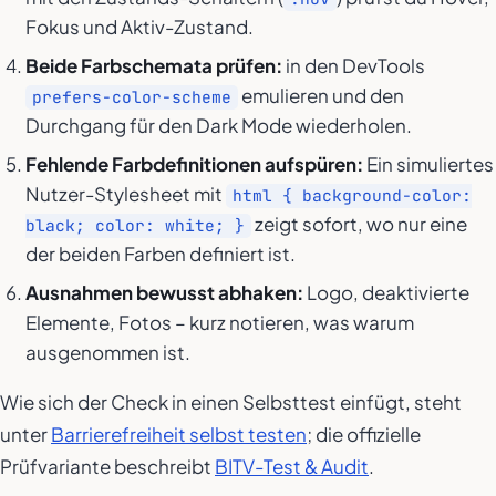
Fokus und Aktiv-Zustand.
Beide Farbschemata prüfen:
in den DevTools
emulieren und den
prefers-color-scheme
Durchgang für den Dark Mode wiederholen.
Fehlende Farbdefinitionen aufspüren:
Ein simuliertes
Nutzer-Stylesheet mit
html { background-color:
zeigt sofort, wo nur eine
black; color: white; }
der beiden Farben definiert ist.
Ausnahmen bewusst abhaken:
Logo, deaktivierte
Elemente, Fotos – kurz notieren, was warum
ausgenommen ist.
Wie sich der Check in einen Selbsttest einfügt, steht
unter
Barrierefreiheit selbst testen
; die offizielle
Prüfvariante beschreibt
BITV-Test & Audit
.