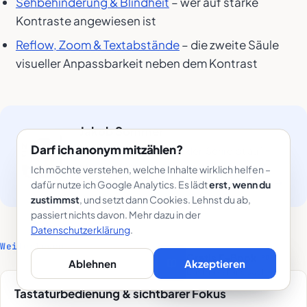
Sehbehinderung & Blindheit
– wer auf starke
Kontraste angewiesen ist
Reflow, Zoom & Textabstände
– die zweite Säule
visueller Anpassbarkeit neben dem Kontrast
Jakob Sommer
Darf ich anonym mitzählen?
Webdesigner & Entwickler. Schreibt auf
html-einfach.de über semantisches HTML,
Ich möchte verstehen, welche Inhalte wirklich helfen –
Barrierefreiheit und SEO.
Mehr über mich →
dafür nutze ich Google Analytics. Es lädt
erst, wenn du
zustimmst
, und setzt dann Cookies. Lehnst du ab,
passiert nichts davon. Mehr dazu in der
Datenschutzerklärung
.
Weiterlesen
Gratis E-Book
PDF
Ablehnen
Akzeptieren
Das Praxishandbuch
→
Tastaturbedienung & sichtbarer Fokus