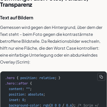
Transparenz
Text auf Bildern
Gemessen wird gegen den Hintergrund, über dem der
Text steht – beim Foto gegen die kontrastärmste
betroffene Bildstelle. Da Redaktionsbilder wechseln,
hilft nur eine Fläche, die den Worst Case kontrolliert:
eine einfarbige Unterlegung oder ein abdunkelndes
Overlay (Scrim):
.hero
 { 
position
: 
relative
; }
.hero::after
 {
  content
: 
""
;
  position
: 
absolute
;
  inset
: 
0
;
  background-color
: 
rgb
(
0
 0
 0
 / 
0.6
); 
/* Scrim */