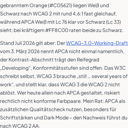
gebranntem Orange (#C05621) liegen Weiß und
Schwarz nach WCAG 2 mit rund 4,6:1 fast gleichauf,
während APCA Weiß mit Lc 76 klar vor Schwarz (Lc 33)
sieht; bei kräftigem #FF8C00 raten beide zu Schwarz.
Stand Juli 2026 gilt aber: Der
WCAG-3.0-Working-Draft
vom 3. März 2026 nennt APCA nicht einmal namentlich,
der Kontrast-Abschnitt trägt den Reifegrad
„Developing“, Konformitätsstufen sind offen. Das W3C
schreibt selbst, WCAG 3 brauche „still … several years of
work“, und stellt klar, dass WCAG 3 die WCAG 2 nicht
ablöst. Wer heute allein nach APCA gestaltet, riskiert
rechtlich nicht konforme Farbpaare. Mein Rat: APCA als
zusätzlichen Qualitätscheck nutzen, besonders für
Schriftstärken und Dark Mode – den Nachweis führst du
nach WCAG 2 AA.