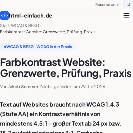
Ressourcen
S
html-einfach.de
</>
Start
WCAG & BFSG
Farbkontrast Website: Grenzwerte, Prüfung, Praxis
WCAG & BFSG · WCAG in der Praxis
Farbkontrast Website:
Grenzwerte, Prüfung, Praxis
Von
Jakob Sommer
·
Zuletzt geändert am
29. Juli 2026
Text auf Websites braucht nach WCAG 1.4.3
(Stufe AA) ein Kontrastverhältnis von
mindestens 4,5:1 – großer Text ab 24 px bzw.
18,7 px fett mindestens 3:1. Grafische