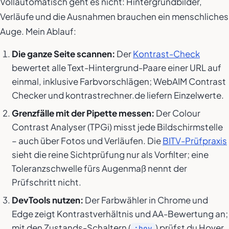
Vollautomatisch geht es nicht: Hintergrundbilder,
Verläufe und die Ausnahmen brauchen ein menschliches
Auge. Mein Ablauf:
Die ganze Seite scannen:
Der
Kontrast-Check
bewertet alle Text-Hintergrund-Paare einer URL auf
einmal, inklusive Farbvorschlägen; WebAIM Contrast
Checker und kontrastrechner.de liefern Einzelwerte.
Grenzfälle mit der Pipette messen:
Der Colour
Contrast Analyser (TPGi) misst jede Bildschirmstelle
– auch über Fotos und Verläufen. Die
BITV-Prüfpraxis
sieht die reine Sichtprüfung nur als Vorfilter; eine
Toleranzschwelle fürs Augenmaß nennt der
Prüfschritt nicht.
DevTools nutzen:
Der Farbwähler in Chrome und
Edge zeigt Kontrastverhältnis und AA-Bewertung an;
mit den Zustands-Schaltern (
) prüfst du Hover,
:hov