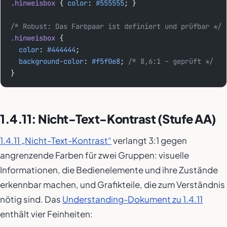
.hinweisbox
 { 
color
: 
#555555
; }
/* Robust: Das Farbpaar ist definiert und prüfbar */
.hinweisbox
 {
  color
: 
#444444
;
  background-color
: 
#f5f0e8
; 
/* 8,6:1 – geprüft */
}
1.4.11: Nicht-Text-Kontrast (Stufe AA)
1.4.11 „Nicht-Text-Kontrast“
verlangt 3:1 gegen
angrenzende Farben für zwei Gruppen: visuelle
Informationen, die Bedienelemente und ihre Zustände
erkennbar machen, und Grafikteile, die zum Verständnis
nötig sind. Das
Understanding-Dokument zu 1.4.11
enthält vier Feinheiten: