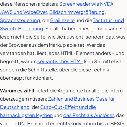
diese Menschen arbeiten:
Screenreader wie NVDA,
JAWS und VoiceOver
,
Bildschirmvergrößerung
,
Sprachsteuerung
, die
Braillezeile
und die
Tastatur- und
Switch-Bedienung
. Sie alle haben eines gemeinsam: Sie
lesen nicht die Seite, wie sie aussieht, sondern das, was
der Browser aus dem Markup ableitet. Wer das
verstanden hat, liest jedes HTML-Element anders – und
begreift, warum
semantisches HTML
kein Stilmittel ist,
sondern die Schnittstelle, über die diese Technik
überhaupt funktioniert.
Warum es zählt
liefert die Argumente für alle, die intern
überzeugen müssen:
Zahlen und Business Case für
Deutschland
, der
Curb-Cut-Effekt und die
hartnäckigsten Mythen
und
das Recht als Auslöser
, das
von der UN-Behindertenrechtskonvention bis zu BFSG