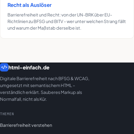
Recht als Auslöser
Barrierefreiheit und Recht: von der UN-BRK über EU-
Richtlinien zu BFSG und BITV – wer unter welchen Strang fällt
und warum der Maßstab derselbe ist.
html-einfach.de
</>
Digitale Barrierefreiheit nach BFSG & WCAG,
umgesetzt mit semantischem HTML –
verständlich erklärt. Sauberes Markup als
Normalfall, nicht als Kür.
THEMEN
Barrierefreiheit verstehen