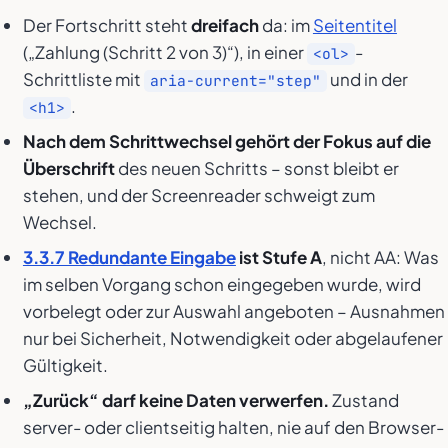
Der Fortschritt steht
dreifach
da: im
Seitentitel
(„Zahlung (Schritt 2 von 3)“), in einer
-
<ol>
Schrittliste mit
und in der
aria-current="step"
.
<h1>
Nach dem Schrittwechsel gehört der Fokus auf die
Überschrift
des neuen Schritts – sonst bleibt er
stehen, und der Screenreader schweigt zum
Wechsel.
3.3.7 Redundante Eingabe
ist Stufe A
, nicht AA: Was
im selben Vorgang schon eingegeben wurde, wird
vorbelegt oder zur Auswahl angeboten – Ausnahmen
nur bei Sicherheit, Notwendigkeit oder abgelaufener
Gültigkeit.
„Zurück“ darf keine Daten verwerfen.
Zustand
server- oder clientseitig halten, nie auf den Browser-