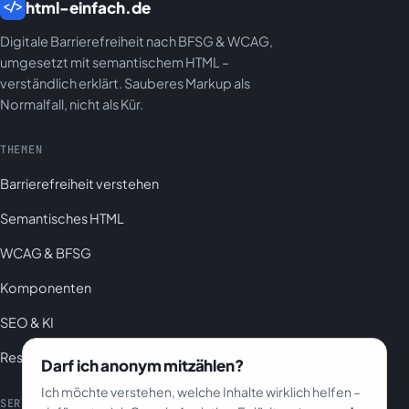
html-einfach.de
</>
Digitale Barrierefreiheit nach BFSG & WCAG,
umgesetzt mit semantischem HTML –
verständlich erklärt. Sauberes Markup als
Normalfall, nicht als Kür.
THEMEN
Barrierefreiheit verstehen
Semantisches HTML
WCAG & BFSG
Komponenten
SEO & KI
Ressourcen
Darf ich anonym mitzählen?
Ich möchte verstehen, welche Inhalte wirklich helfen –
SERVICE
RECHTLICHES