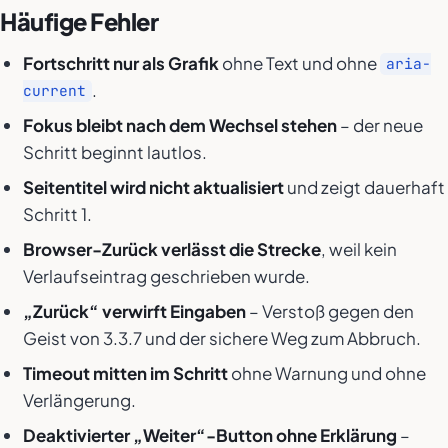
Häufige Fehler
Fortschritt nur als Grafik
ohne Text und ohne
aria-
.
current
Fokus bleibt nach dem Wechsel stehen
– der neue
Schritt beginnt lautlos.
Seitentitel wird nicht aktualisiert
und zeigt dauerhaft
Schritt 1.
Browser-Zurück verlässt die Strecke
, weil kein
Verlaufseintrag geschrieben wurde.
„Zurück“ verwirft Eingaben
– Verstoß gegen den
Geist von 3.3.7 und der sichere Weg zum Abbruch.
Timeout mitten im Schritt
ohne Warnung und ohne
Verlängerung.
Deaktivierter „Weiter“-Button ohne Erklärung
–