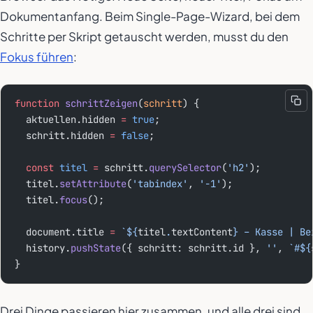
Dokumentanfang. Beim Single-Page-Wizard, bei dem
Schritte per Skript getauscht werden, musst du den
Fokus führen
:
function
 schrittZeigen
(
schritt
) {
  aktuellen.hidden 
=
 true
;
  schritt.hidden 
=
 false
;
  const
 titel
 =
 schritt.
querySelector
(
'h2'
);
  titel.
setAttribute
(
'tabindex'
, 
'-1'
);
  titel.
focus
();
  document.title 
=
 `${
titel
.
textContent
} – Kasse | Be
  history.
pushState
({ schritt: schritt.id }, 
''
, 
`#${
}
Drei Dinge passieren hier zusammen, und alle drei sind