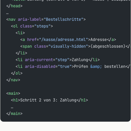
</
head
>
…
<
nav
 aria-label
=
"Bestellschritte"
>
  <
ol
 class
=
"steps"
>
    <
li
>
      <
a
 href
=
"/kasse/adresse.html"
>Adresse</
a
>
      <
span
 class
=
"visually-hidden"
>(abgeschlossen)</
    </
li
>
    <
li
 aria-current
=
"step"
>Zahlung</
li
>
    <
li
 aria-disabled
=
"true"
>Prüfen 
&amp;
 bestellen</
  </
ol
>
</
nav
>
<
main
>
  <
h1
>Schritt 2 von 3: Zahlung</
h1
>
  …
</
main
>