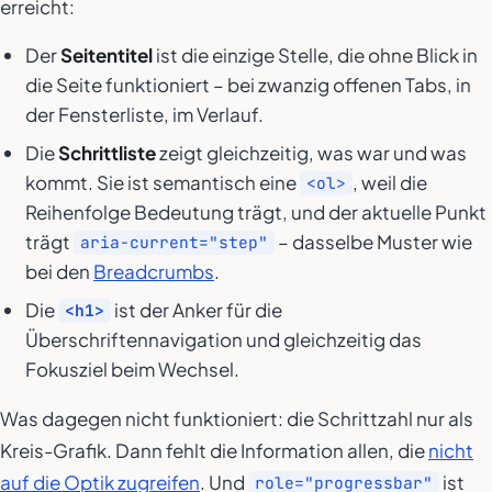
erreicht:
Der
Seitentitel
ist die einzige Stelle, die ohne Blick in
die Seite funktioniert – bei zwanzig offenen Tabs, in
der Fensterliste, im Verlauf.
Die
Schrittliste
zeigt gleichzeitig, was war und was
kommt. Sie ist semantisch eine
, weil die
<ol>
Reihenfolge Bedeutung trägt, und der aktuelle Punkt
trägt
– dasselbe Muster wie
aria-current="step"
bei den
Breadcrumbs
.
Die
ist der Anker für die
<h1>
Überschriftennavigation und gleichzeitig das
Fokusziel beim Wechsel.
Was dagegen nicht funktioniert: die Schrittzahl nur als
Kreis-Grafik. Dann fehlt die Information allen, die
nicht
auf die Optik zugreifen
. Und
ist
role="progressbar"