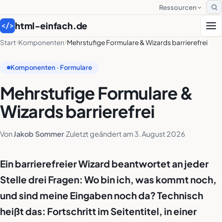
Ressourcen
S
html-einfach.de
</>
Start
Komponenten
Mehrstufige Formulare & Wizards barrierefrei
Komponenten · Formulare
Mehrstufige Formulare &
Wizards barrierefrei
Von
Jakob Sommer
·
Zuletzt geändert am
3. August 2026
Ein barrierefreier Wizard beantwortet an jeder
Stelle drei Fragen: Wo bin ich, was kommt noch,
und sind meine Eingaben noch da? Technisch
heißt das: Fortschritt im Seitentitel, in einer