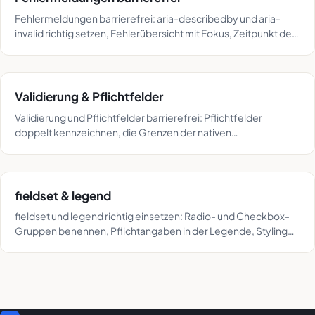
Fehlermeldungen barrierefrei: aria-describedby und aria-
invalid richtig setzen, Fehlerübersicht mit Fokus, Zeitpunkt der
Prüfung und Textmuster.
Validierung & Pflichtfelder
Validierung und Pflichtfelder barrierefrei: Pflichtfelder
doppelt kennzeichnen, die Grenzen der nativen
Browsermeldungen kennen und Fehler richtig ansagen.
fieldset & legend
fieldset und legend richtig einsetzen: Radio- und Checkbox-
Gruppen benennen, Pflichtangaben in der Legende, Styling
zurücksetzen, ARIA nur im Notfall.