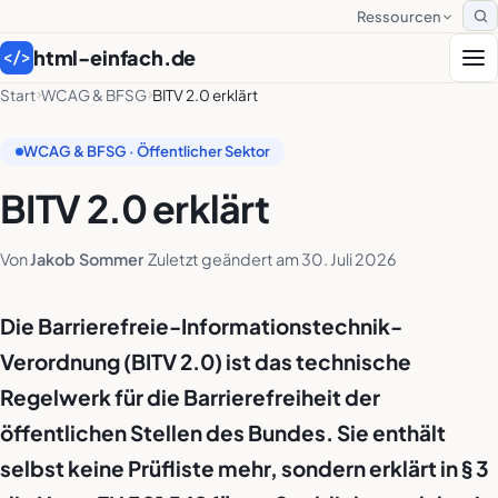
Ressourcen
S
html-einfach.de
</>
Start
WCAG & BFSG
BITV 2.0 erklärt
WCAG & BFSG · Öffentlicher Sektor
BITV 2.0 erklärt
Von
Jakob Sommer
·
Zuletzt geändert am
30. Juli 2026
Die Barrierefreie-Informationstechnik-
Verordnung (BITV 2.0) ist das technische
Regelwerk für die Barrierefreiheit der
öffentlichen Stellen des Bundes. Sie enthält
selbst keine Prüfliste mehr, sondern erklärt in § 3