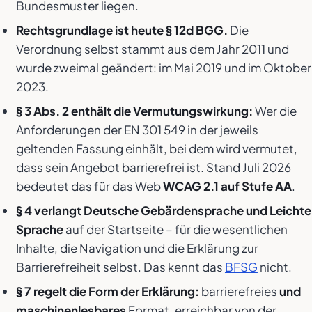
Bundesmuster liegen.
Rechtsgrundlage ist heute § 12d BGG.
Die
Verordnung selbst stammt aus dem Jahr 2011 und
wurde zweimal geändert: im Mai 2019 und im Oktober
2023.
§ 3 Abs. 2 enthält die Vermutungswirkung:
Wer die
Anforderungen der EN 301 549 in der jeweils
geltenden Fassung einhält, bei dem wird vermutet,
dass sein Angebot barrierefrei ist. Stand Juli 2026
bedeutet das für das Web
WCAG 2.1 auf Stufe AA
.
§ 4 verlangt Deutsche Gebärdensprache und Leichte
Sprache
auf der Startseite – für die wesentlichen
Inhalte, die Navigation und die Erklärung zur
Barrierefreiheit selbst. Das kennt das
BFSG
nicht.
§ 7 regelt die Form der Erklärung:
barrierefreies
und
maschinenlesbares
Format, erreichbar von der