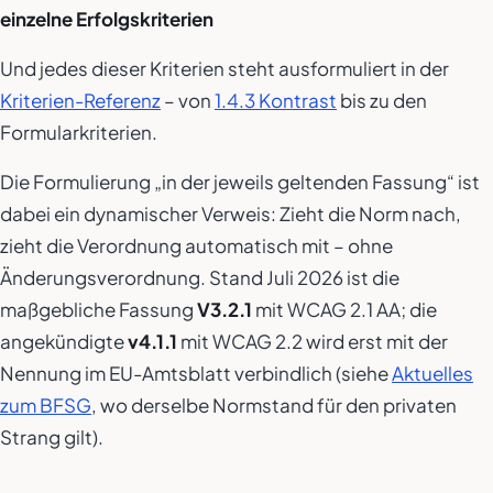
einzelne Erfolgskriterien
Und jedes dieser Kriterien steht ausformuliert in der
Kriterien-Referenz
– von
1.4.3 Kontrast
bis zu den
Formularkriterien.
Die Formulierung „in der jeweils geltenden Fassung“ ist
dabei ein dynamischer Verweis: Zieht die Norm nach,
zieht die Verordnung automatisch mit – ohne
Änderungsverordnung. Stand Juli 2026 ist die
maßgebliche Fassung
V3.2.1
mit WCAG 2.1 AA; die
angekündigte
v4.1.1
mit WCAG 2.2 wird erst mit der
Nennung im EU-Amtsblatt verbindlich (siehe
Aktuelles
zum BFSG
, wo derselbe Normstand für den privaten
Strang gilt).