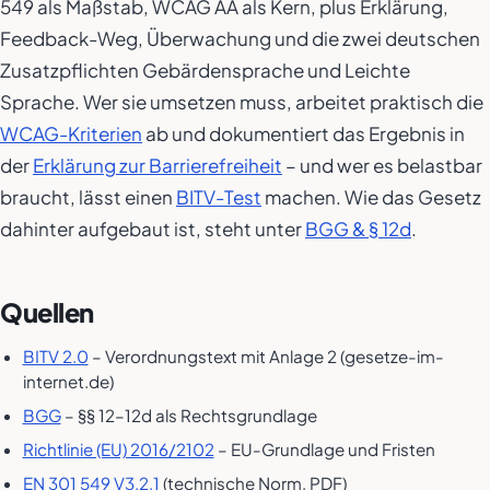
549 als Maßstab, WCAG AA als Kern, plus Erklärung,
Feedback-Weg, Überwachung und die zwei deutschen
Zusatzpflichten Gebärdensprache und Leichte
Sprache. Wer sie umsetzen muss, arbeitet praktisch die
WCAG-Kriterien
ab und dokumentiert das Ergebnis in
der
Erklärung zur Barrierefreiheit
– und wer es belastbar
braucht, lässt einen
BITV-Test
machen. Wie das Gesetz
dahinter aufgebaut ist, steht unter
BGG & § 12d
.
Quellen
BITV 2.0
– Verordnungstext mit Anlage 2 (gesetze-im-
internet.de)
BGG
– §§ 12–12d als Rechtsgrundlage
Richtlinie (EU) 2016/2102
– EU-Grundlage und Fristen
EN 301 549 V3.2.1
(technische Norm, PDF)