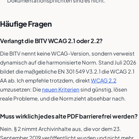
Dokumentationspflichten sind es nicht.
Häufige Fragen
Verlangt die BITV WCAG 2.1 oder 2.2?
Die BITV nennt keine WCAG-Version, sondern verweist
dynamisch auf die harmonisierte Norm. Stand Juli 2026
bildet die maßgebliche EN 301 549 V3.2.1 die WCAG 2.1
AA ab. Ich empfehle trotzdem, direkt
WCAG 2.2
umzusetzen: Die
neuen Kriterien
sind günstig, lösen
reale Probleme, und die Norm zieht absehbar nach.
Muss wirklich jedes alte PDF barrierefrei werden?
Nein. § 2 nimmt Archivinhalte aus, die vor dem 23.
September 2019 veröffentlicht wurden und nicht mehr