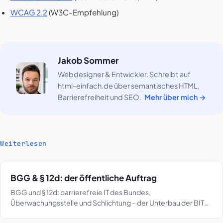
WCAG 2.2
(W3C-Empfehlung)
Jakob Sommer
Webdesigner & Entwickler. Schreibt auf
html-einfach.de über semantisches HTML,
Barrierefreiheit und SEO.
Mehr über mich →
Weiterlesen
BGG & § 12d: der öffentliche Auftrag
BGG und § 12d: barrierefreie IT des Bundes,
Überwachungsstelle und Schlichtung – der Unterbau der BITV
2.0, mit Paragrafen und Fristen erklärt.