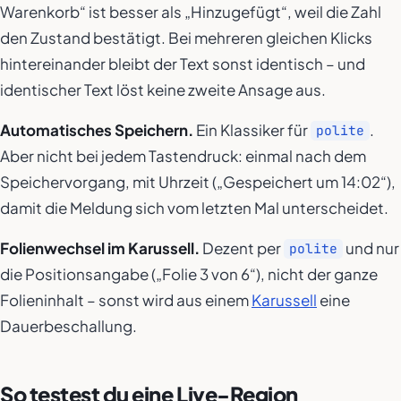
Warenkorb“ ist besser als „Hinzugefügt“, weil die Zahl
den Zustand bestätigt. Bei mehreren gleichen Klicks
hintereinander bleibt der Text sonst identisch – und
identischer Text löst keine zweite Ansage aus.
Automatisches Speichern.
Ein Klassiker für
.
polite
Aber nicht bei jedem Tastendruck: einmal nach dem
Speichervorgang, mit Uhrzeit („Gespeichert um 14:02“),
damit die Meldung sich vom letzten Mal unterscheidet.
Folienwechsel im Karussell.
Dezent per
und nur
polite
die Positionsangabe („Folie 3 von 6“), nicht der ganze
Folieninhalt – sonst wird aus einem
Karussell
eine
Dauerbeschallung.
So testest du eine Live-Region