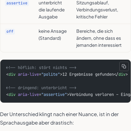
unterbricht
Sitzungsablauf,
assertive
die laufende
Verbindungsverlust,
Ausgabe
kritische Fehler
keine Ansage
Bereiche, die sich
off
(Standard)
ändern, ohne dass es
jemanden interessiert
<!-- höflich: stört nichts -->
<
div
 aria-live
=
"polite"
>12 Ergebnisse gefunden</
div
>
<!-- dringend: unterbricht -->
<
div
 aria-live
=
"assertive"
>Verbindung verloren – Eing
Der Unterschied klingt nach einer Nuance, ist in der
Sprachausgabe aber drastisch: