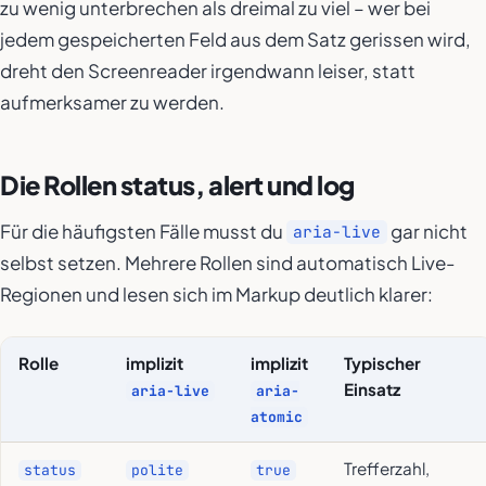
zu wenig unterbrechen als dreimal zu viel – wer bei
jedem gespeicherten Feld aus dem Satz gerissen wird,
dreht den Screenreader irgendwann leiser, statt
aufmerksamer zu werden.
Die Rollen status, alert und log
Für die häufigsten Fälle musst du
gar nicht
aria-live
selbst setzen. Mehrere Rollen sind automatisch Live-
Regionen und lesen sich im Markup deutlich klarer:
Rolle
implizit
implizit
Typischer
Einsatz
aria-live
aria-
atomic
Trefferzahl,
status
polite
true