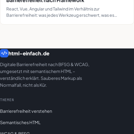
React, Vue, Angular und Tailwind im Verhältnis zur
Barrierefreiheit: was jedes Werkzeug erschwert, was es
mitbringt und welche vier Probleme gleich sind.
html-einfach.de
</>
Digitale Barrierefreiheit nach BFSG & WCAG,
umgesetzt mit semantischem HTML –
verständlich erklärt. Sauberes Markup als
Normalfall, nicht als Kür.
THEMEN
Barrierefreiheit verstehen
Semantisches HTML
WCAG & BFSG