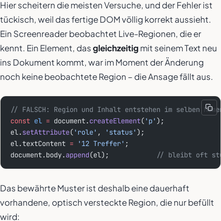
Hier scheitern die meisten Versuche, und der Fehler ist
tückisch, weil das fertige DOM völlig korrekt aussieht.
Ein Screenreader beobachtet Live-Regionen, die er
kennt. Ein Element, das
gleichzeitig
mit seinem Text neu
ins Dokument kommt, war im Moment der Änderung
noch keine beobachtete Region – die Ansage fällt aus.
// FALSCH: Region und Inhalt entstehen im selben Mome
const
 el
 =
 document.
createElement
(
'p'
);
el.
setAttribute
(
'role'
, 
'status'
);
el.textContent 
=
 '12 Treffer'
;
document.body.
append
(el);            
// bleibt oft st
Das bewährte Muster ist deshalb eine dauerhaft
vorhandene, optisch versteckte Region, die nur befüllt
wird: