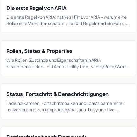
Die erste Regel von ARIA
Die erste Regel von ARIA: natives HTML vor ARIA – warum eine
Rolle ohne Verhalten schadet, alle fünf Regeln und die Fälle, in
denen ARIA nötig ist.
Rollen, States & Properties
Wie Rollen, Zustände und Eigenschaften in ARIA
zusammenspielen – mit Accessibility Tree, Name/Rolle/Wert
und praktischen Beispielen.
Status, Fortschritt & Benachrichtigungen
Ladeindikatoren, Fortschrittsbalken und Toasts barrierefrei:
natives progress, role=progressbar, aria-busy und Live-
Regionen nach WCAG 4.1.3.
Barrierefreiheit nach Framework