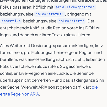
Fokus passieren: höflich mit
aria-live="polite"
beziehungsweise
, dringend mit
role="status"
beziehungsweise
. Der
assertive
role="alert"
entscheidende Kniff ist, die Region vorab ins DOM zu
legen und danach nur ihren Text zu aktualisieren.
Alles Weitere ist Dosierung: sparsam ankündigen, kurz
formulieren, pro Meldungsart eine eigene Region, und
bei allem, was eine Handlung nach sich zieht, lieber den
Fokus verschieben als zu rufen. So geschrieben,
schließen Live-Regionen eine Lücke, die Sehende
überhaupt nicht bemerken – und das ist der ganze Sinn
der Sache. Wie weit ARIA sonst gehen darf, klärt
die
erste Regel von ARIA
.