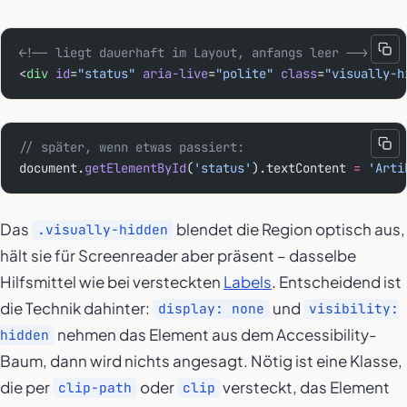
<!-- liegt dauerhaft im Layout, anfangs leer -->
<
div
 id
=
"status"
 aria-live
=
"polite"
 class
=
"visually-h
// später, wenn etwas passiert:
document.
getElementById
(
'status'
).textContent 
=
 'Arti
Das
blendet die Region optisch aus,
.visually-hidden
hält sie für Screenreader aber präsent – dasselbe
Hilfsmittel wie bei versteckten
Labels
. Entscheidend ist
die Technik dahinter:
und
display: none
visibility:
nehmen das Element aus dem Accessibility-
hidden
Baum, dann wird nichts angesagt. Nötig ist eine Klasse,
die per
oder
versteckt, das Element
clip-path
clip