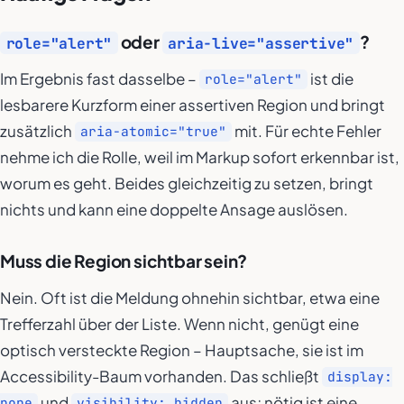
oder
?
role="alert"
aria-live="assertive"
Im Ergebnis fast dasselbe –
ist die
role="alert"
lesbarere Kurzform einer assertiven Region und bringt
zusätzlich
mit. Für echte Fehler
aria-atomic="true"
nehme ich die Rolle, weil im Markup sofort erkennbar ist,
worum es geht. Beides gleichzeitig zu setzen, bringt
nichts und kann eine doppelte Ansage auslösen.
Muss die Region sichtbar sein?
Nein. Oft ist die Meldung ohnehin sichtbar, etwa eine
Trefferzahl über der Liste. Wenn nicht, genügt eine
optisch versteckte Region – Hauptsache, sie ist im
Accessibility-Baum vorhanden. Das schließt
display:
und
aus; nötig ist eine
none
visibility: hidden