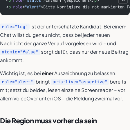
<
p
 role
=
"status"
>Entwurf gespeichert</
p
>
<
p
 role
=
"alert"
>Bitte korrigiere die rot markierten F
ist der unterschätzte Kandidat: Bei einem
role="log"
Chat willst du genau
nicht
, dass bei jeder neuen
Nachricht der ganze Verlauf vorgelesen wird – und
sorgt dafür, dass nur der neue Beitrag
atomic="false"
ankommt.
Wichtig ist, es bei
einer
Auszeichnung zu belassen.
bringt
bereits
role="alert"
aria-live="assertive"
mit; setzt du beides, lesen einzelne Screenreader – vor
allem VoiceOver unter iOS – die Meldung zweimal vor.
Die Region muss vorher da sein