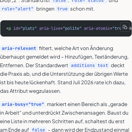
false
role="status"
bringen
schon mit.
role="alert"
true
<
p
 id
=
"platz"
 aria-live
=
"polite"
 aria-atomic
=
"true"
>N
filtert, welche Art von Änderung
aria-relevant
überhaupt gemeldet wird – Hinzufügen, Textänderung,
Entfernen. Der Standardwert
deckt
additions text
die Praxis ab, und die Unterstützung der übrigen Werte
ist bis heute lückenhaft. Stand Juli 2026 rate ich dazu,
das Attribut wegzulassen.
markiert einen Bereich als „gerade
aria-busy="true"
in Arbeit“ und unterdrückt Zwischenansagen. Baust du
eine Liste in mehreren Schritten auf, schaltest du erst
am Ende auf
– dann wird der Endzustand einmal
false