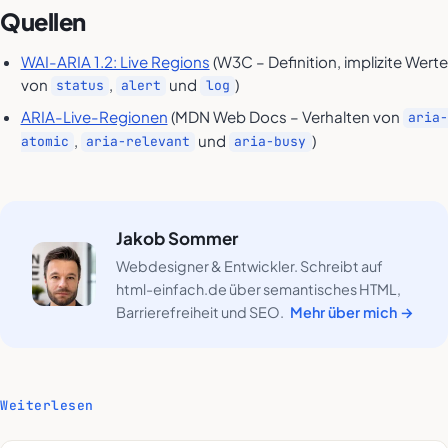
Quellen
WAI-ARIA 1.2: Live Regions
(W3C – Definition, implizite Werte
von
,
und
)
status
alert
log
ARIA-Live-Regionen
(MDN Web Docs – Verhalten von
aria-
,
und
)
atomic
aria-relevant
aria-busy
Jakob Sommer
Webdesigner & Entwickler. Schreibt auf
html-einfach.de über semantisches HTML,
Barrierefreiheit und SEO.
Mehr über mich →
Weiterlesen