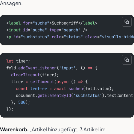
Ansagen.
<
label
 for
=
"suche"
>Suchbegriff</
label
>
<
input
 id
=
"suche"
 type
=
"search"
 />
<
p
 id
=
"suchstatus"
 role
=
"status"
 class
=
"visually-hidd
let
 timer;
feld.
addEventListener
(
'input'
, () 
=>
 {
  clearTimeout
(timer);
  timer 
=
 setTimeout
(
async
 () 
=>
 {
    const
 treffer
 =
 await
 suchen
(feld.value);
    document.
getElementById
(
'suchstatus'
).textContent
  }, 
500
);
});
Warenkorb.
„Artikel hinzugefügt, 3 Artikel im