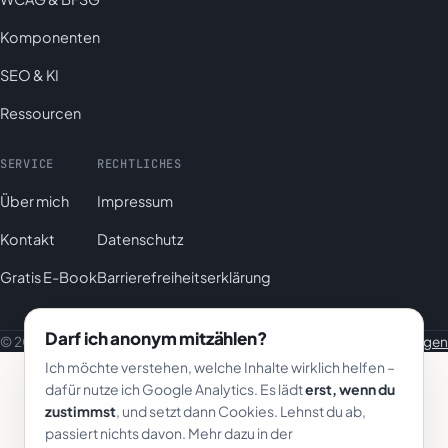
Komponenten
SEO & KI
Ressourcen
SERVICE
RECHTLICHES
Über mich
Impressum
Kontakt
Datenschutz
Gratis E-Book
Barrierefreiheitserklärung
Darf ich anonym mitzählen?
© 2026 html-einfach.de
Datenschutz-Einstellungen
Ich möchte verstehen, welche Inhalte wirklich helfen –
dafür nutze ich Google Analytics. Es lädt
erst, wenn du
zustimmst
, und setzt dann Cookies. Lehnst du ab,
passiert nichts davon. Mehr dazu in der