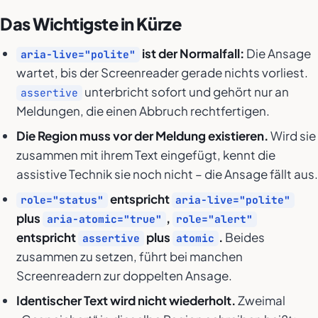
Das Wichtigste in Kürze
ist der Normalfall:
Die Ansage
aria-live="polite"
wartet, bis der Screenreader gerade nichts vorliest.
unterbricht sofort und gehört nur an
assertive
Meldungen, die einen Abbruch rechtfertigen.
Die Region muss vor der Meldung existieren.
Wird sie
zusammen mit ihrem Text eingefügt, kennt die
assistive Technik sie noch nicht – die Ansage fällt aus.
entspricht
role="status"
aria-live="polite"
plus
,
aria-atomic="true"
role="alert"
entspricht
plus
.
Beides
assertive
atomic
zusammen zu setzen, führt bei manchen
Screenreadern zur doppelten Ansage.
Identischer Text wird nicht wiederholt.
Zweimal