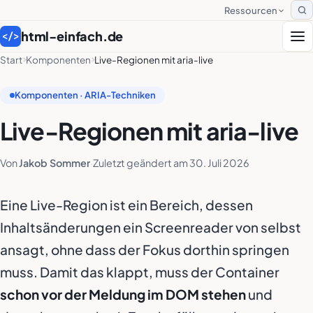
Ressourcen
S
html-einfach.de
</>
Start
Komponenten
Live-Regionen mit aria-live
Komponenten · ARIA-Techniken
Live-Regionen mit aria-live
Von
Jakob Sommer
·
Zuletzt geändert am
30. Juli 2026
Eine Live-Region ist ein Bereich, dessen
Inhaltsänderungen ein Screenreader von selbst
ansagt, ohne dass der Fokus dorthin springen
muss. Damit das klappt, muss der Container
schon vor der Meldung im DOM stehen
und