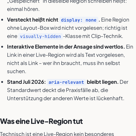
„Gespeichert“ in dieselbe Region schreiben heißt:
einmal hören.
Versteckt heißt nicht
.
Eine Region
display: none
ohne Layout-Box wird nicht vorgelesen; richtig ist
eine
-Klasse mit Clip-Technik.
visually-hidden
Interaktive Elemente in der Ansage sind wertlos.
Ein
Link in einer Live-Region wird als Text vorgelesen,
nicht als Link – wer ihn braucht, muss ihn selbst
suchen.
Stand Juli 2026:
bleibt liegen.
Der
aria-relevant
Standardwert deckt die Praxisfälle ab, die
Unterstützung der anderen Werte ist lückenhaft.
Was eine Live-Region tut
Technisch ist eine Live-Region kein besonderes