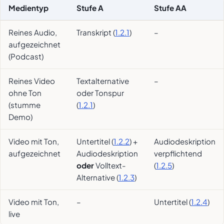
Medientyp
Stufe A
Stufe AA
Reines Audio,
Transkript (
1.2.1
)
–
aufgezeichnet
(Podcast)
Reines Video
Textalternative
–
ohne Ton
oder Tonspur
(stumme
(
1.2.1
)
Demo)
Video mit Ton,
Untertitel (
1.2.2
) +
Audiodeskription
aufgezeichnet
Audiodeskription
verpflichtend
oder
Volltext-
(
1.2.5
)
Alternative (
1.2.3
)
Video mit Ton,
–
Untertitel (
1.2.4
)
live