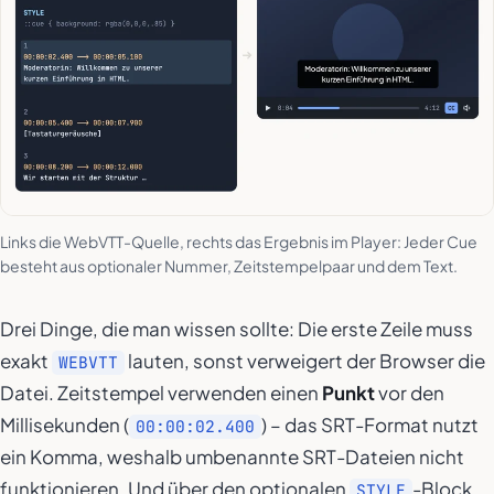
Links die WebVTT-Quelle, rechts das Ergebnis im Player: Jeder Cue
besteht aus optionaler Nummer, Zeitstempelpaar und dem Text.
Drei Dinge, die man wissen sollte: Die erste Zeile muss
exakt
lauten, sonst verweigert der Browser die
WEBVTT
Datei. Zeitstempel verwenden einen
Punkt
vor den
Millisekunden (
) – das SRT-Format nutzt
00:00:02.400
ein Komma, weshalb umbenannte SRT-Dateien nicht
funktionieren. Und über den optionalen
-Block
STYLE