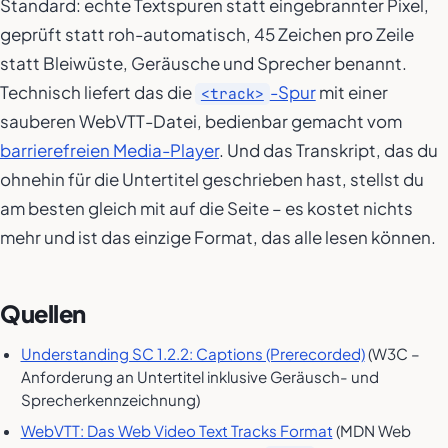
Standard: echte Textspuren statt eingebrannter Pixel,
geprüft statt roh-automatisch, 45 Zeichen pro Zeile
statt Bleiwüste, Geräusche und Sprecher benannt.
Technisch liefert das die
-Spur
mit einer
<track>
sauberen WebVTT-Datei, bedienbar gemacht vom
barrierefreien Media-Player
. Und das Transkript, das du
ohnehin für die Untertitel geschrieben hast, stellst du
am besten gleich mit auf die Seite – es kostet nichts
mehr und ist das einzige Format, das alle lesen können.
Quellen
Understanding SC 1.2.2: Captions (Prerecorded)
(W3C –
Anforderung an Untertitel inklusive Geräusch- und
Sprecherkennzeichnung)
WebVTT: Das Web Video Text Tracks Format
(MDN Web