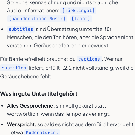
Sprecherkennzeichnung und nichtsprachliche
Audio-Informationen:
,
[Türklingel]
,
.
[nachdenkliche Musik]
[lacht]
sind Übersetzungsuntertitel für
subtitles
Menschen, die den Ton hören, aber die Sprache nicht
verstehen. Geräusche fehlen hier bewusst.
Für Barrierefreiheit brauchst du
. Wer nur
captions
liefert, erfüllt 1.2.2 nicht vollständig, weil die
subtitles
Geräuschebene fehlt.
Was in gute Untertitel gehört
Alles Gesprochene,
sinnvoll gekürzt statt
wortwörtlich, wenn das Tempo es verlangt.
Wer spricht,
sobald es nicht aus dem Bild hervorgeht
– etwa
.
Moderatorin: