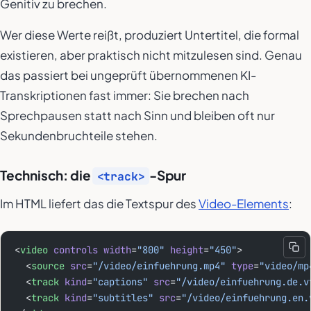
Genitiv zu brechen.
Wer diese Werte reißt, produziert Untertitel, die formal
existieren, aber praktisch nicht mitzulesen sind. Genau
das passiert bei ungeprüft übernommenen KI-
Transkriptionen fast immer: Sie brechen nach
Sprechpausen statt nach Sinn und bleiben oft nur
Sekundenbruchteile stehen.
Technisch: die
-Spur
<track>
Im HTML liefert das die Textspur des
Video-Elements
:
<
video
 controls
 width
=
"800"
 height
=
"450"
>
  <
source
 src
=
"/video/einfuehrung.mp4"
 type
=
"video/mp
  <
track
 kind
=
"captions"
 src
=
"/video/einfuehrung.de.v
  <
track
 kind
=
"subtitles"
 src
=
"/video/einfuehrung.en.