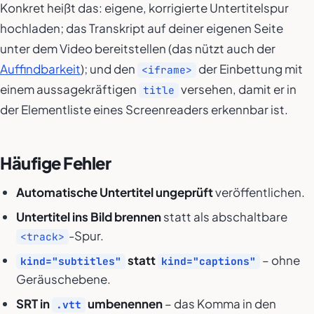
Konkret heißt das: eigene, korrigierte Untertitelspur
hochladen; das Transkript auf deiner eigenen Seite
unter dem Video bereitstellen (das nützt auch der
Auffindbarkeit
); und den
der Einbettung mit
<iframe>
einem aussagekräftigen
versehen, damit er in
title
der Elementliste eines Screenreaders erkennbar ist.
Häufige Fehler
Automatische Untertitel ungeprüft
veröffentlichen.
Untertitel ins Bild brennen
statt als abschaltbare
-Spur.
<track>
statt
– ohne
kind="subtitles"
kind="captions"
Geräuschebene.
SRT in
umbenennen
– das Komma in den
.vtt