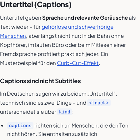
Untertitel (Captions)
Untertitel geben
Sprache und relevante Geräusche
als
Text wieder – für
gehörlose und schwerhörige
Menschen
, aber längst nicht nur: In der Bahn ohne
Kopfhörer, im lauten Büro oder beim Mitlesen einer
Fremdsprache profitiert praktisch jeder. Ein
Musterbeispiel für den
Curb-Cut-Effekt
.
Captions sind nicht Subtitles
Im Deutschen sagen wir zu beidem „Untertitel“,
technisch sind es zwei Dinge – und
<track>
unterscheidet sie über
:
kind
richten sich an Menschen, die den Ton
captions
nicht hören. Sie enthalten zusätzlich