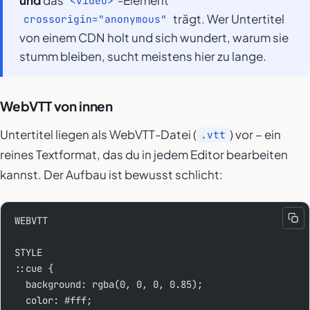
<video>
trägt. Wer Untertitel
crossorigin="anonymous"
von einem CDN holt und sich wundert, warum sie
stumm bleiben, sucht meistens hier zu lange.
WebVTT von innen
Untertitel liegen als WebVTT-Datei (
) vor – ein
.vtt
reines Textformat, das du in jedem Editor bearbeiten
kannst. Der Aufbau ist bewusst schlicht:
WEBVTT
STYLE
::cue {
  background: rgba(0, 0, 0, 0.85);
  color: #fff;