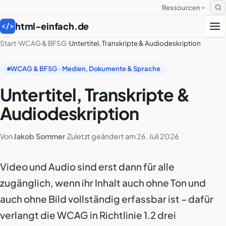
Ressourcen
S
html-einfach.de
</>
Start
WCAG & BFSG
Untertitel, Transkripte & Audiodeskription
WCAG & BFSG · Medien, Dokumente & Sprache
Untertitel, Transkripte &
Audiodeskription
Von
Jakob Sommer
·
Zuletzt geändert am
26. Juli 2026
Video und Audio sind erst dann für alle
zugänglich, wenn ihr Inhalt auch ohne Ton und
auch ohne Bild vollständig erfassbar ist – dafür
verlangt die WCAG in Richtlinie 1.2 drei