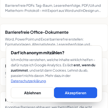
Barrierefreie PDFs: Tag-Baum, Lesereihenfolge, PDF/UA und
Matterhorn-Protokoll – mit Export aus Word und InDesign und
Prüf-Workflow mit PAC.
Barrierefreie Office-Dokumente
Word, PowerPoint und Excel barrierefrei erstellen:
Formatvorlagen, Alternativtexte, Lesereihenfolge und
Tabellen – und der saubere Weg zum getaggten PDF.
Darf ich anonym mitzählen?
Ich möchte verstehen, welche Inhalte wirklich helfen –
dafür nutze ich Google Analytics. Es lädt
erst, wenn du
Barrierefreie E-Mails & Newsletter
zustimmst
, und setzt dann Cookies. Lehnst du ab,
Newsletter barrierefrei gestalten: semantische
passiert nichts davon. Mehr dazu in der
Tabellenlayouts, Alt-Texte, Kontraste, Dark Mode und Nur-
Datenschutzerklärung
.
Text-Alternative – plus die rechtliche Einordnung.
Gratis E-Book
PDF
Ablehnen
Akzeptieren
Das Praxishandbuch
→
Kognitive Barrierefreiheit
Kognitive Barrieren abbauen: wer betroffen ist, die acht