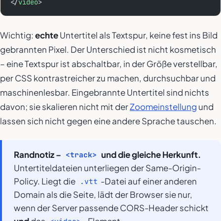
</
video
>
Wichtig:
echte
Untertitel als Textspur, keine fest ins Bild
gebrannten Pixel. Der Unterschied ist nicht kosmetisch
– eine Textspur ist abschaltbar, in der Größe verstellbar,
per CSS kontrastreicher zu machen, durchsuchbar und
maschinenlesbar. Eingebrannte Untertitel sind nichts
davon; sie skalieren nicht mit der
Zoomeinstellung
und
lassen sich nicht gegen eine andere Sprache tauschen.
Randnotiz –
und die gleiche Herkunft.
<track>
Untertiteldateien unterliegen der Same-Origin-
Policy. Liegt die
-Datei auf einer anderen
.vtt
Domain als die Seite, lädt der Browser sie nur,
wenn der Server passende CORS-Header schickt
und
das
-Element