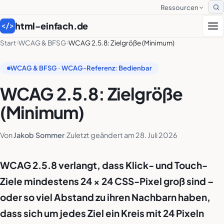
Ressourcen
S
html-einfach.de
</>
Start
WCAG & BFSG
WCAG 2.5.8: Zielgröße (Minimum)
WCAG & BFSG · WCAG-Referenz: Bedienbar
WCAG 2.5.8: Zielgröße
(Minimum)
Von
Jakob Sommer
·
Zuletzt geändert am
28. Juli 2026
WCAG 2.5.8 verlangt, dass Klick- und Touch-
Ziele mindestens 24 × 24 CSS-Pixel groß sind –
oder so viel Abstand zu ihren Nachbarn haben,
dass sich um jedes Ziel ein Kreis mit 24 Pixeln