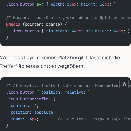
.icon-button
 svg
 { 
width
: 
16
px
; 
height
: 
16
px
; }
/* Besser: Touch-Komfortgröße, ohne die Optik zu ände
@media
 (pointer: coarse) {
  .icon-button
 { 
min-width
: 
44
px
; 
min-height
: 
44
px
; }
}
Wenn das Layout keinen Platz hergibt, lässt sich die
Trefferfläche unsichtbar vergrößern:
/* Alternativ: Trefferfläche über ein Pseudoelement a
.icon-button
 { 
position
: 
relative
; }
.icon-button::after
 {
  content
: 
''
;
  position
: 
absolute
;
  inset
: 
-4
px
;        
/* 16px Icon + 2×4px = 24px Zie
}