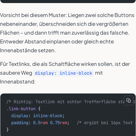
Vorsicht bei diesem Muster: Liegen zwei solche Buttons
nebeneinander, überschneiden sich die vergrößerten
Flächen – und dann trifft man zuverlässig das falsche.
Entweder Abstand einplanen oder gleich echte
Innenabstände setzen.
Für Textlinks, die als Schaltfläche wirken sollen, ist der
saubere Weg
mit
display: inline-block
Innenabstand:
/* Richtig: Textlink mit echter Trefferfläche statt b
.link-button
 {
  display
: 
inline-block
;
  padding
: 
0.5
rem
 0.75
rem
;   
/* ergibt bei 16px Text 
}