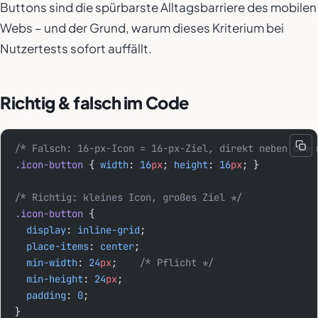
Buttons sind die spürbarste Alltagsbarriere des mobilen
Webs – und der Grund, warum dieses Kriterium bei
Nutzertests sofort auffällt.
Richtig & falsch im Code
/* Falsch: 16-px-Icon = 16-px-Ziel, direkt neben dem 
.icon-button
 { 
width
: 
16
px
; 
height
: 
16
px
; }
/* Richtig: kleines Icon, großes Ziel */
.icon-button
 {
  display
: 
inline-grid
;
  place-items
: 
center
;
  min-width
: 
24
px
;    
/* Pflicht */
  min-height
: 
24
px
;
  padding
: 
0
;
}