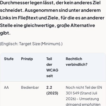
Durchmesser legen lässt, der kein anderes Ziel
schneidet. Ausgenommen sind unter anderem
Links im Fließtext und Ziele, für die es an anderer
Stelle eine gleichwertige, große Alternative
gibt.
(Englisch:
Target Size (Minimum)
.)
Stufe
Prinzip
Teil
Rechtlich
der
verbindlich?
WCAG
seit
AA
Bedienbar
2.2
Noch nicht Teil der EN
(2023)
301 549 (Stand Juli
2026) – Umsetzung
dringend empfohlen