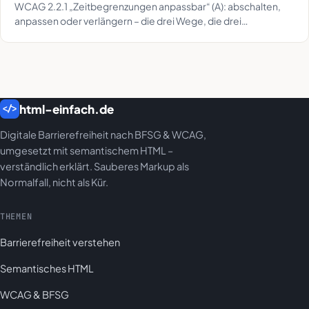
WCAG 2.2.1 „Zeitbegrenzungen anpassbar“ (A): abschalten,
anpassen oder verlängern – die drei Wege, die drei
Ausnahmen und der 20-Minuten-Praxistest.
html-einfach.de
</>
Digitale Barrierefreiheit nach BFSG & WCAG,
umgesetzt mit semantischem HTML –
verständlich erklärt. Sauberes Markup als
Normalfall, nicht als Kür.
THEMEN
Barrierefreiheit verstehen
Semantisches HTML
WCAG & BFSG