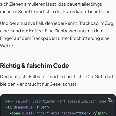
sich Ziehen simulieren lässt; das dauert allerdings
mehrere Schritte und ist in der Praxis kaum benutzbar.
Und der situative Fall, den jeder kennt: Trackpad im Zug,
eine Hand am Kaffee. Eine Ziehbewegung mit dem
Finger auf dem Trackpad ist unter Erschütterung eine
Wette.
Richtig & falsch im Code
Der häufigste Fall ist die sortierbare Liste. Der Griff darf
bleiben – er braucht nur Gesellschaft:
<!-- Falsch: Umsortieren geht ausschließlich über den
<
li
 draggable
=
"true"
>
  <
span
 class
=
"griff"
 aria-hidden
=
"true"
>⠿</
span
>