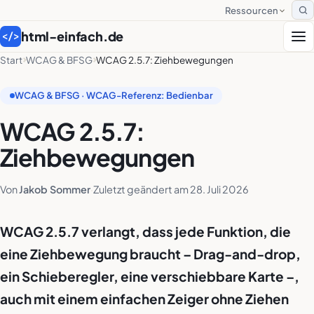
Ressourcen
S
html-einfach.de
</>
Start
WCAG & BFSG
WCAG 2.5.7: Ziehbewegungen
WCAG & BFSG · WCAG-Referenz: Bedienbar
WCAG 2.5.7:
Ziehbewegungen
Von
Jakob Sommer
·
Zuletzt geändert am
28. Juli 2026
WCAG 2.5.7 verlangt, dass jede Funktion, die
eine Ziehbewegung braucht – Drag-and-drop,
ein Schieberegler, eine verschiebbare Karte –,
auch mit einem einfachen Zeiger ohne Ziehen