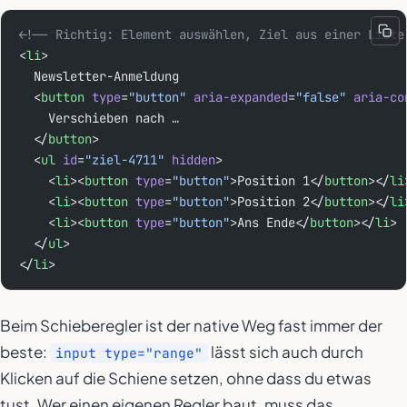
<!-- Richtig: Element auswählen, Ziel aus einer Liste
<
li
>
  Newsletter-Anmeldung
  <
button
 type
=
"button"
 aria-expanded
=
"false"
 aria-co
    Verschieben nach …
  </
button
>
  <
ul
 id
=
"ziel-4711"
 hidden
>
    <
li
><
button
 type
=
"button"
>Position 1</
button
></
li
    <
li
><
button
 type
=
"button"
>Position 2</
button
></
li
    <
li
><
button
 type
=
"button"
>Ans Ende</
button
></
li
>
  </
ul
>
</
li
>
Beim Schieberegler ist der native Weg fast immer der
beste:
lässt sich auch durch
input type="range"
Klicken auf die Schiene setzen, ohne dass du etwas
tust. Wer einen eigenen Regler baut, muss das