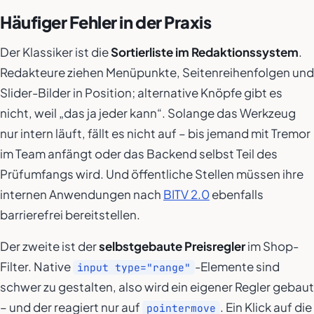
Häufiger Fehler in der Praxis
Der Klassiker ist die
Sortierliste im Redaktionssystem
.
Redakteure ziehen Menüpunkte, Seitenreihenfolgen und
Slider-Bilder in Position; alternative Knöpfe gibt es
nicht, weil „das ja jeder kann“. Solange das Werkzeug
nur intern läuft, fällt es nicht auf – bis jemand mit Tremor
im Team anfängt oder das Backend selbst Teil des
Prüfumfangs wird. Und öffentliche Stellen müssen ihre
internen Anwendungen nach
BITV 2.0
ebenfalls
barrierefrei bereitstellen.
Der zweite ist der
selbstgebaute Preisregler
im Shop-
Filter. Native
-Elemente sind
input type="range"
schwer zu gestalten, also wird ein eigener Regler gebaut
– und der reagiert nur auf
. Ein Klick auf die
pointermove