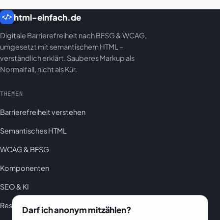
html-einfach.de
</>
Digitale Barrierefreiheit nach BFSG & WCAG,
umgesetzt mit semantischem HTML –
verständlich erklärt. Sauberes Markup als
Normalfall, nicht als Kür.
THEMEN
Barrierefreiheit verstehen
Semantisches HTML
WCAG & BFSG
Komponenten
SEO & KI
Ressourcen
Darf ich anonym mitzählen?