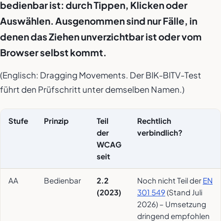
bedienbar ist: durch Tippen, Klicken oder
Auswählen. Ausgenommen sind nur Fälle, in
denen das Ziehen unverzichtbar ist oder vom
Browser selbst kommt.
(Englisch:
Dragging Movements
. Der BIK-BITV-Test
führt den Prüfschritt unter demselben Namen.)
Stufe
Prinzip
Teil
Rechtlich
der
verbindlich?
WCAG
seit
AA
Bedienbar
2.2
Noch nicht Teil der
EN
(2023)
301 549
(Stand Juli
2026) – Umsetzung
dringend empfohlen