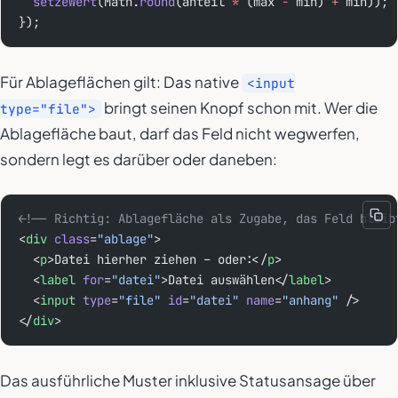
  setzeWert
(Math.
round
(anteil 
*
 (max 
-
 min) 
+
 min));
});
Für Ablageflächen gilt: Das native
<input
bringt seinen Knopf schon mit. Wer die
type="file">
Ablagefläche baut, darf das Feld nicht wegwerfen,
sondern legt es darüber oder daneben:
<!-- Richtig: Ablagefläche als Zugabe, das Feld bleib
<
div
 class
=
"ablage"
>
  <
p
>Datei hierher ziehen – oder:</
p
>
  <
label
 for
=
"datei"
>Datei auswählen</
label
>
  <
input
 type
=
"file"
 id
=
"datei"
 name
=
"anhang"
 />
</
div
>
Das ausführliche Muster inklusive Statusansage über