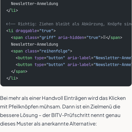
  Newsletter-Anmeldung
</
li
>
<!-- Richtig: Ziehen bleibt als Abkürzung, Knöpfe sin
<
li
 draggable
=
"true"
>
  <
span
 class
=
"griff"
 aria-hidden
=
"true"
>⠿</
span
>
  Newsletter-Anmeldung
  <
span
 class
=
"reihenfolge"
>
    <
button
 type
=
"button"
 aria-label
=
"Newsletter-Anme
    <
button
 type
=
"button"
 aria-label
=
"Newsletter-Anme
  </
span
>
</
li
>
Bei mehr als einer Handvoll Einträgen wird das Klicken
mit Pfeilknöpfen mühsam. Dann ist ein Zielmenü die
bessere Lösung – der BITV-Prüfschritt nennt genau
dieses Muster als anerkannte Alternative: